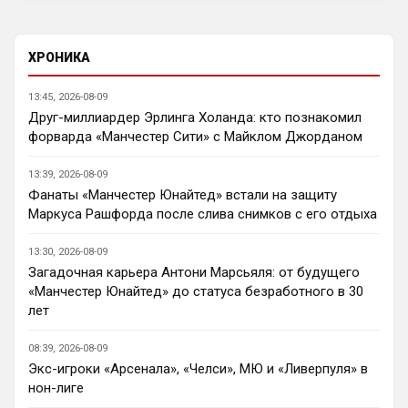
смеются, и через куй кидают, а Вини, так 
вообще xyeм поводил по арсосальской 
губе и продлил контракт с Реалом, да и 
ХРОНИКА
Роджерс тоже привет передал, красно-
беленькой мусорке, которая теперь 
13:45, 2026-08-09
будет ещё двадцать лет дpoчить на 
Друг-миллиардер Эрлинга Холанда: кто познакомил
чемпионство.
форварда «Манчестер Сити» с Майклом Джорданом
SkyNet
• 00:42
13:39, 2026-08-09
Ответ для Канонир
Фанаты «Манчестер Юнайтед» встали на защиту
Ух, сколько же здесь синего общества...ну
Маркуса Рашфорда после слива снимков с его отдыха
ничего, скоро окрасим все в красный,
собственно как и сам сайт, он же красно-б
Е6альник свой с красный покрась, 
13:30, 2026-08-09
чучело.
Загадочная карьера Антони Марсьяля: от будущего
«Манчестер Юнайтед» до статуса безработного в 30
SkaVik
• 00:45
лет
Ответ для Britball
ну пользователь будет иметь возможность
08:39, 2026-08-09
прям на главной странице выбрать те
Экс-игроки «Арсенала», «Челси», МЮ и «Ливерпуля» в
новости, которые он хочет читать.
Тогда хз, о чем человек.
Например е
нон-лиге