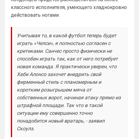
классного исполнителя, умеющего хладнокровно
Канонир
• 21:02
действовать ногами.
Ответ для Britball
в меню есть клубы. В клубах в закладки
кинь себе Арсенал и всегда будешь его
открывать
Учитывая то, в какой футбол теперь будет
Вы наверное меня не поняли. Зачем мне 
играть «Челси», я полностью согласен с
страница Арсенала? Я ее легко и так 
нашел бы. Я спросил про сортировку 
критиками. Санчес просто физически не
новостей, типо социальный хэштеги, 
способен играть так, как от него потребует
чтобы выбрать нужные мне клубы или 
новая команда. Я практически уверен, что
категории, и видеть только их. 
Хаби Алонсо захочет внедрить свой
Например, я хочу читать только 
фирменный стиль с планомерным и
трансферы или только новости. У Вас 
есть такое?
коротким розыгрышем мяча от
собственных ворот, начиная атаку прямо из
Deep_Blue
• 21:03
штрафной площади. Так что в такой
Ответ для Канонир
ситуации ему совершенно точно
ну этим же не стоит гордиться, когда в
команду пришел Мудрил например, да и
понадобится новый вратарь, - заявил
далеко не факт, что Роджерс хотя бы
Скоулз.
Главное, чтобы Роджерс оказался лучше 
окажется
Гарначо и Гиттенса, а это совсем не 