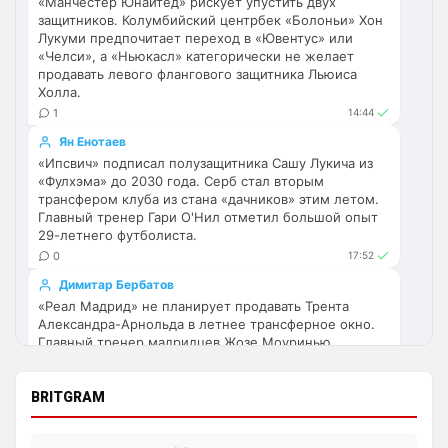
моей памяти Челси брал 2 ЛЧ, не считая 
«Манчестер Юнайтед» рискует упустить двух
защитников. Колумбийский центрбек «Болоньи» Хон
всяких ЛЕ, ЛК и КЧМ. Единственный 
Лукуми предпочитает переход в «Ювентус» или
международный трофей Арсенала - 
«Челси», а «Ньюкасл» категорически не желает
кубок уефа в 90-х. И кто там вызывает 
продавать левого флангового защитника Льюиса
жалость?
Холла.
1
14:44
Канонир
• 14:05
Ян Енотаев
Ответ для Deep_Blue
«Ипсвич» подписал полузащитника Сашу Лукича из
Давай я тебе напомню, что только на моей
«Фулхэма» до 2030 года. Серб стал вторым
памяти Челси брал 2 ЛЧ, не считая всяких
трансфером клуба из стана «дачников» этим летом.
ЛЕ, ЛК и КЧМ. Единственный международн
Челси, я же сказал. Я же пишу об этом, 
Главный тренер Гари О'Нил отметил большой опыт
для вас раскладываю. не читайте между 
29-летнего футболиста.
строк, вы читайте в общем. Я, чтобы 
0
17:52
предотвратить негатив, разложит клуб 
Димитар Бербатов
на две истории, специально, зная, что 
«Реал Мадрид» не планирует продавать Трента
многие могут не понять меня.
Александра-Арнольда в летнее трансферное окно.
Главный тренер мадридцев Жозе Моуринью
Deep_Blue
• 14:09
рассчитывает на 27-летнего защитника, несмотря на
Вот независимо от результатов в Челси 
слухи о возможном возвращении англичанина в
никогда не было скучно, даже при 
«Ливерпуль».
BRITGRAM
вечных Моуровских 1-0. Болики реально 
1
07:23
во многом прогнули АПЛ, в плане 
Андрей Дюмин