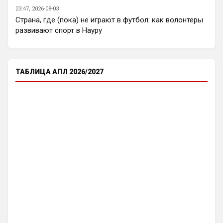
не знаю, смогу ли реализовать. Посмотрю.
23:47, 2026-08-03
Страна, где (пока) не играют в футбол: как волонтеры
Или типа как дневная и ночная версия 
развивают спорт в Науру
чата , вверху возле профиля кнопку 
нажал и ты видишь все что связано с 
твоим любимым клубом, включая его 
чат профильный …но наверное это не 
ТАБЛИЦА АПЛ 2026/2027
так просто сделать )
Britball
• 11:46
Ответ для Аристократ
Или типа как дневная и ночная версия чата ,
вверху возле профиля кнопку нажал и ты
видишь все что связано с твоим любимы
Прикинь сколько чатов или групп мне 
нужно делать будет? И главный вопрос… 
получается болел сити не сможет зайти 
в чат с Челси? Если сможет , то тогда и 
нет смысла делать отдельно. И еще 
момент. Например в чате Челси идёт 
бурное общение, людей полно. Болел 
Сити заходит на сайт, видео что чат 
общий…