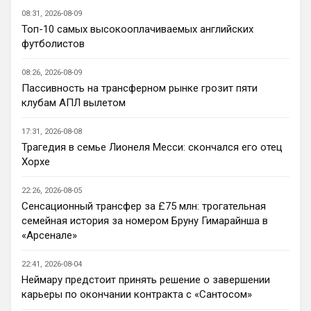
Аристократ
• 10:33
08:31, 2026-08-09
Кстати ещё одна идея , добавить 
Топ-10 самых высокооплачиваемых английских
несколько блоков чата, например 
футболистов
отдельный чат для фанатов Челси , и 
общий …дабы избежать неизбежного 
08:26, 2026-08-09
срача )
Пассивность на трансферном рынке грозит пяти
клубам АПЛ вылетом
Аристократ
• 10:34
Я попытался нормально вчера с 
17:31, 2026-08-08
болельщиком Арсенала пообщаться , но 
Трагедия в семье Лионеля Месси: скончался его отец
потом всю ночь не мог уснуть и сейчас 
Хорхе
понимаю что это было ошибкой 😁
Britball
• 10:36
22:26, 2026-08-05
Сенсационный трансфер за £75 млн: трогательная
Ответ для Аристократ
семейная история за номером Бруну Гимарайнша в
Кстати ещё одна идея , добавить несколько
блоков чата, например отдельный чат для
«Арсенале»
фанатов Челси , и общий …дабы избежать
не знаю, смогу ли реализовать. 
Посмотрю.
22:41, 2026-08-04
Неймару предстоит принять решение о завершении
Аристократ
• 10:38
карьеры по окончании контракта с «Сантосом»
Ответ для Britball