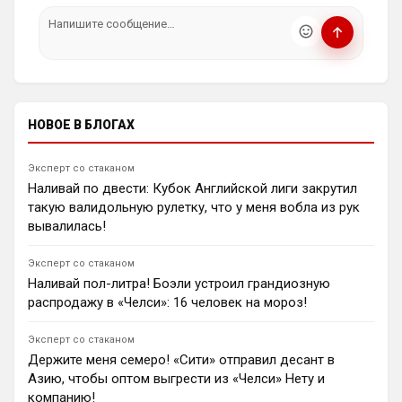
игроком. Форвард, вернувшийся из аренды в
• Запрещён шок-контент, материалы 18+ и призывы к
«Барселоне», готов продолжить карьеру в клубе.
насилию.
Вингер Амад Диалло также публично поддержал
ℹ️ Модераторы и администраторы вправе удалять
возвращение англичанина.
сообщения и ограничивать доступ к чату при
1
08:00
нарушении правил.
Андрей Дюмин
НОВОЕ В БЛОГАХ
Гари Невилл раскритиковал «Челси» и усомнился,
что Хаби Алонсо сможет исправить ситуацию из-за
ошибок руководства.
Эксперт со стаканом
1
20:30
Наливай по двести: Кубок Английской лиги закрутил
Димитар Бербатов
такую валидольную рулетку, что у меня вобла из рук
Майкл Оуэн призвал «Ливерпуль» отказаться от
вывалилась!
покупки вингера «ПСЖ» Брэдли Барколя за £145 млн.
Вместо этого мерсисайдцы активизировали
Эксперт со стаканом
переговоры по 18-летнему Ибрагиму Мбайе,
Наливай пол-литра! Боэли устроил грандиозную
оцениваемому в £43 млн.
распродажу в «Челси»: 16 человек на мороз!
1
15:09
Ян Енотаев
Эксперт со стаканом
«Астон Вилла» ведет переговоры с «Баварией» о
Держите меня семеро! «Сити» отправил десант в
трансфере Жоау Пальиньи. Директор клуба
Азию, чтобы оптом выгрести из «Челси» Нету и
подтвердил интерес к игроку на замену
компанию!
травмированному Амаду Онана. Мюнхенцы требуют