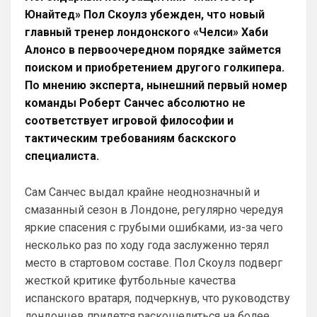
Ответ для Канонир
Юнайтед» Пол Скоулз убежден, что новый
петушья да, сильными становятся с каждым
главный тренер лондонского «Челси» Хаби
днем, но от этого еще интереснее с ним
наши дерби будут, к тому же всегда интер
Алонсо в первоочередном порядке займется
Согласен, с нуля проще строить, чем 
перестраивать
поиском и приобретением другого голкипера.
По мнению эксперта, нынешний первый номер
Britball
• 20:54
команды Роберт Санчес абсолютно не
Ответ для Канонир
соответствует игровой философии и
Как здесь отсортировать мне нужные
новости, есть такие функции?
тактическим требованиям баскского
вот https://britball.net/club/arsenal
специалиста.
Britball
• 20:54
Сам Санчес выдал крайне неоднозначный и
в меню есть клубы. В клубах в закладки 
смазанный сезон в Лондоне, регулярно чередуя
кинь себе Арсенал и всегда будешь его 
открывать
яркие спасения с грубыми ошибками, из-за чего
несколько раз по ходу года заслуженно терял
Britball
• 20:55
место в стартовом составе. Пол Скоулз подверг
Ответ для Канонир
жесткой критике футбольные качества
я, кстати, перешел на сайт с ФАПЛ, там
скинули сегодня ссылку на Ваш проект.
испанского вратаря, подчеркнув, что руководству
Интересный, буду наблюдать.
Спасибо))) Будем стараться
лондонцев придется раскошелиться на более