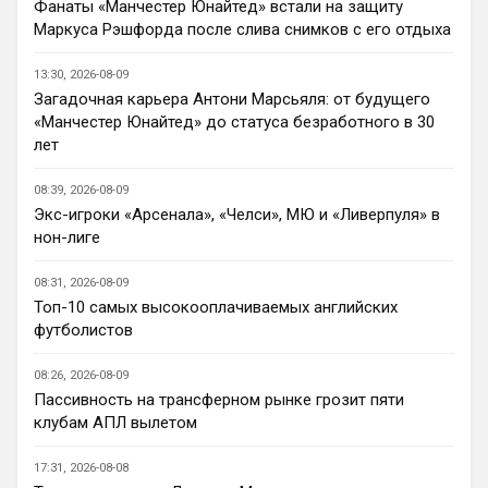
Фанаты «Манчестер Юнайтед» встали на защиту
Ответ для Britball
Маркуса Рэшфорда после слива снимков с его отдыха
Прикинь сколько чатов или групп мне
нужно делать будет? И главный вопрос…
13:30, 2026-08-09
получается болел сити не сможет зайти в
Да пусть будет общий чат, так веселее)
Загадочная карьера Антони Марсьяля: от будущего
чат с
«Манчестер Юнайтед» до статуса безработного в 30
Канонир
• 13:53
лет
В свое время, когда куча 
неопределившихся глоров в АПЛ, не 
08:39, 2026-08-09
знали, кому отдавать предпочтение - 
Экс-игроки «Арсенала», «Челси», МЮ и «Ливерпуля» в
Манчестер Юнайтед или Арсеналу, 
нон-лиге
выбрали Челси волей судьбы, просто 
потому что, там появился российский 
08:31, 2026-08-09
миллиардер, но к сожалению, в этом 
Топ-10 самых высокооплачиваемых английских
обществе оказалось много недалеких 
футболистов
людей, и лишь минимум достойных
08:26, 2026-08-09
Канонир
• 13:54
Пассивность на трансферном рынке грозит пяти
Я никого не оскорблял, я адекватно 
клубам АПЛ вылетом
общался, аргументировал и писал, но 
когда человек заходит и начинает сразу 
17:31, 2026-08-08
ОРАТЬ, заставляя всех дышать его ртом 