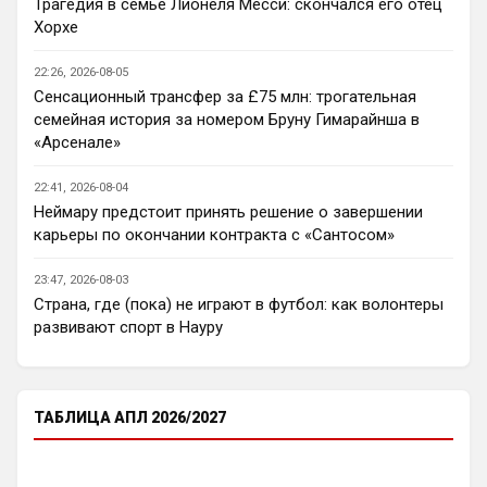
Трагедия в семье Лионеля Месси: скончался его отец
вонючим, это лишь еще раз 
Хорхе
подчеркивает, недалекость этих 
болельщиков. К счастью, среди них есть 
22:26, 2026-08-05
достойные, умные и грамотные люди. Но 
Сенсационный трансфер за £75 млн: трогательная
и биомусор есть!
семейная история за номером Бруну Гимарайнша в
Канонир
• 13:55
«Арсенале»
Ответ для Deep_Blue
22:41, 2026-08-04
Да пусть будет общий чат, так веселее)
Неймару предстоит принять решение о завершении
общий чат хорошо, главное чтобы был 
карьеры по окончании контракта с «Сантосом»
модератор, который биомусор в мусор 
выкинет и исключит его из общения с 
23:47, 2026-08-03
нами. Таких нужно отгораживать от 
Страна, где (пока) не играют в футбол: как волонтеры
общества, ведь это рак общества, а рак 
развивают спорт в Науру
нужно лечить, его нужно вырезать, пока 
он не дал метастазы
Deep_Blue
• 13:57
ТАБЛИЦА АПЛ 2026/2027
Ответ для Канонир
В свое время, когда куча
неопределившихся глоров в АПЛ, не знали,
кому отдавать предпочтение - Манчестер