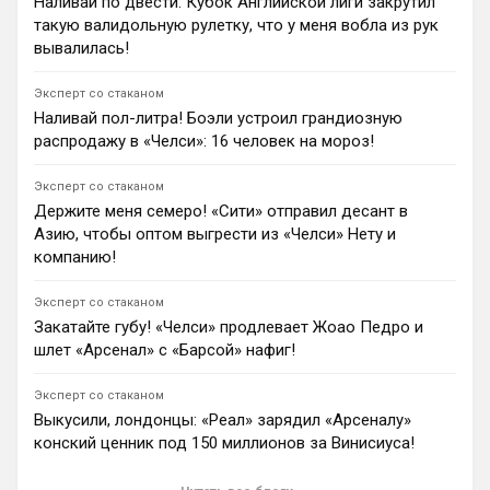
Наливай по двести: Кубок Английской лиги закрутил
договорились о трансфере итальянского защитника
такую валидольную рулетку, что у меня вобла из рук
Маттео Руджери за 20 миллионов евро. По
информации Фабрицио Романо, игрок согласен на
вывалилась!
переход, стороны обсуждают детали личного
контракта.
Эксперт со стаканом
0
15:27
Наливай пол-литра! Боэли устроил грандиозную
распродажу в «Челси»: 16 человек на мороз!
Андрей Дюмин
Защитник «Спартака» Срджан Бабич может перейти
в АПЛ: им интересуются «Ковентри Сити», «Эвертон»
Эксперт со стаканом
и «Фулхэм».
Держите меня семеро! «Сити» отправил десант в
0
20:52
Азию, чтобы оптом выгрести из «Челси» Нету и
компанию!
Ян Енотаев
Лондонский «Челси» разгромил итальянский
«Милан» со счетом 3:0 в товарищеском матче в
Эксперт со стаканом
Австралии. Дублем в составе «синих» отметился
Закатайте губу! «Челси» продлевает Жоао Педро и
Жоао Педро, еще один гол и результативную
шлет «Арсенал» с «Барсой» нафиг!
передачу на свой счет записал Мойсес Кайседо.
1
17:21
Эксперт со стаканом
Андрей Дюмин
Выкусили, лондонцы: «Реал» зарядил «Арсеналу»
Роберт Санчес прокомментировал возвращение
конский ценник под 150 миллионов за Винисиуса!
Майка Пендерса в «Челси» и отметил важность
вратарской конкуренции.