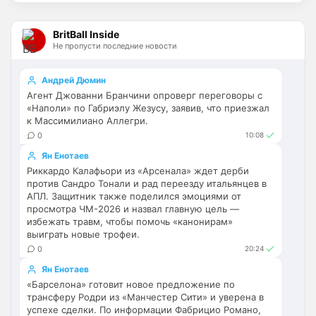
Диого Кошту, но что-то тишина. 
Вратарская позиция сейчас самая 
слабая.
BritBall Inside
Не пропусти последние новости
Deep_Blue
• 16:21
Ответ для Канонир
Андрей Дюмин
Челси без голкипера в сезон заходит, не
Агент Джованни Бранчини опроверг переговоры с
думаете, что это повторение прошлых
«Наполи» по Габриэлу Жезусу, заявив, что приезжал
ошибок? Хотелось бы также отметить, что
к Массимилиано Аллегри.
Педро вполне норм цф, плюс Уэлбека 
форв
купили, для подмены сгодится, да и 
0
10:08
Джексон пока не уходит
Ян Енотаев
Риккардо Калафьори из «Арсенала» ждет дерби
Britball
• 16:30
против Сандро Тонали и рад переезду итальянцев в
АПЛ. Защитник также поделился эмоциями от
Ответ для MaxFan
просмотра ЧМ-2026 и назвал главную цель —
Вообще не понимаю ,как можно быть
фанатом Арсенала.. это ведь аморально.
избежать травм, чтобы помочь «канонирам»
Стыдно за таких😢
выиграть новые трофеи.
Ну это тоже самое что жена например. Я 
0
20:24
люблю свою жену, а вот тебе она может 
показаться страшной. Тоже самое и с 
Ян Енотаев
клубом. Нельзя говорить, как можно 
«Барселона» готовит новое предложение по
трансферу Родри из «Манчестер Сити» и уверена в
болеть за Арсенал, легко и просто.
успехе сделки. По информации Фабрицио Романо,