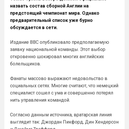
поимел Вашего Тоддика))) так что не 
назвать состав сборной Англии на
нужно хвалиться тем, что можете 
предстоящий чемпионат мира. Однако
приобретать, ведь важно это Apple или 
предварительный список уже бурно
говнодроид за 3999, по цене лярда))
обсуждается в сети.
Deep_Blue
• 21:08
Издание BBC опубликовало предполагаемую
Ответ для Канонир
вот, кстати, из свежих трансферов
заявку национальной команды. Этот выбор
"успешных" ваших))) Гиттенса то куда пропал
откровенно шокировал многих английских
у Вас? А как агент Гарначо поимел Вашего Т
А чё поимел-то? Гарначо сплавили в 
болельщиков.
Виллу, оттуда забрали Роджерса, обмен 
чисто в нашу пользу, в чём обман-то? А 
Гиттенс сидит на лавке, где и должен 
Фанаты массово выражают недовольство в
быть, основу он не тянет, будет 
социальных сетях. Многие считают, что немецкий
подменять уставших-травмированных-
специалист сошел с ума и совершенно потерял
забаненных.
нить управления командой.
Britball
• 21:27
Согласно данным источника, вратарская линия
Ответ для Канонир
Вы наверное меня не поняли. Зачем мне
выглядит так: Джордан Пикфорд, Дин Хендерсон
страница Арсенала? Я ее легко и так нашел
бы. Я спросил про сортировку новостей, т