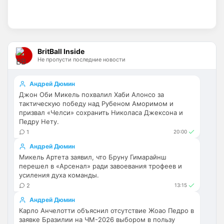
Вообще не понимаю ,как можно быть 
фанатом Арсенала.. это ведь 
аморально. Стыдно за таких😢
Deep_Blue
• 16:19
BritBall Inside
Не пропусти последние новости
Ответ для Канонир
Челси без голкипера в сезон заходит, не
думаете, что это повторение прошлых
Андрей Дюмин
ошибок? Хотелось бы также отметить, что
Думаем, ходили как-то разговоры про 
Джон Оби Микель похвалил Хаби Алонсо за
форв
Диого Кошту, но что-то тишина. 
тактическую победу над Рубеном Аморимом и
призвал «Челси» сохранить Николаса Джексона и
Вратарская позиция сейчас самая 
Педру Нету.
слабая.
1
20:00
Deep_Blue
• 16:21
Андрей Дюмин
Ответ для Канонир
Микель Артета заявил, что Бруну Гимарайнш
Челси без голкипера в сезон заходит, не
перешел в «Арсенал» ради завоевания трофеев и
думаете, что это повторение прошлых
усиления духа команды.
ошибок? Хотелось бы также отметить, что
Педро вполне норм цф, плюс Уэлбека 
2
13:15
форв
купили, для подмены сгодится, да и 
Андрей Дюмин
Джексон пока не уходит
Карло Анчелотти объяснил отсутствие Жоао Педро в
заявке Бразилии на ЧМ-2026 выбором в пользу