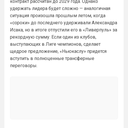
контракт рассчитан до 2029 года. Однако
удержать лидера будет сложно — аналогичная
Britball
• 23:47
ситуация произошла прошлым летом, когда
Ответ для SkaVik
Как понял, выборочно новости о
«сороки» до последнего удерживали Александра
"Арсенале".
Исака, но в итоге отпустили его в «Ливерпуль» за
ну пользователь будет иметь 
рекордную сумму. Если один из клубов,
возможность прям на главной странице 
выступающих в Лиге чемпионов, сделает
выбрать те новости, которые он хочет 
щедрое предложение, «Ньюкаслу» придется
читать. Например его интересуют только 
трансферы Арсенала. Он выберет 
вступить в полноценные трансферные
Категорию Трансфер + клуб
переговоры.
Britball
• 23:47
и у него на сайте в ленте новостей будут 
только трансферные новости Арсенала 
например
SkyNet
• 00:39
изменено
Ответ для Канонир
Так и в Вашу помойку он ни за что не пойдет,
нужно быть конченным отморозью, чтобы
выбрать этот клуб. Одно дело при РА,
Лучше бы подписался анонир, было б 