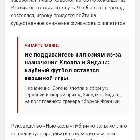
Гиттенс сидит на лавке, где и должен 
Италии не готовы потянуть. Чтобы этот переход
быть, основу он не тянет, будет 
состоялся, игроку придется пойти на
подменять уставших-травмированных-
существенное снижение финансовых аппетитов.
забаненных.
Britball
• 21:27
ЧИТАЙТЕ ТАКЖЕ:
Ответ для Канонир
Вы наверное меня не поняли. Зачем мне
Не поддавайтесь иллюзиям из-за
страница Арсенала? Я ее легко и так нашел
назначения Клоппа и Зидана:
бы. Я спросил про сортировку новостей, т
Пока что нет. Но идея хорошая. На 
клубный футбол остается
данный момент только категории.  
вершиной игры
Можешь показать пример как именно 
это должно работать? Какие именно 
Назначение Юргена Клоппа в сборную
новости тебя интересует?
Германии и скорый приход Зинедина Зидана
на пост главного тренера сборной Франции
SkaVik
• 22:18
породили разговоры о том, что
Ответ для Britball
международный футбол становится новой
Пока что нет. Но идея хорошая. На данный
главной ареной для элитных специалистов.
момент только категории. Можешь показать
Руководство «Ньюкасла» публично заявляет, что
Однако журналист Марк Огден в материале
пример как именно это должно работать?
Как понял, выборочно новости о 
не планирует продавать полузащитника, чей
для ESPN объясняет, почему это иллюзия.
"Арсенале".