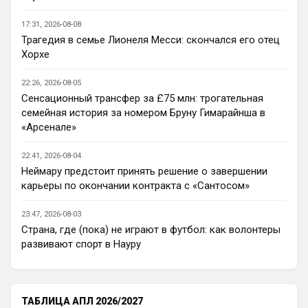
потому что, там появился российский 
миллиардер, но к сожалению, в этом 
17:31, 2026-08-08
обществе оказалось много недалеких 
Трагедия в семье Лионеля Месси: скончался его отец
людей, и лишь минимум достойных
Хорхе
Канонир
• 13:54
22:26, 2026-08-05
Я никого не оскорблял, я адекватно 
Сенсационный трансфер за £75 млн: трогательная
общался, аргументировал и писал, но 
семейная история за номером Бруну Гимарайнша в
когда человек заходит и начинает сразу 
«Арсенале»
ОРАТЬ, заставляя всех дышать его ртом 
вонючим, это лишь еще раз 
подчеркивает, недалекость этих 
22:41, 2026-08-04
Неймару предстоит принять решение о завершении
болельщиков. К счастью, среди них есть 
карьеры по окончании контракта с «Сантосом»
достойные, умные и грамотные люди. Но 
и биомусор есть!
23:47, 2026-08-03
Канонир
• 13:55
Страна, где (пока) не играют в футбол: как волонтеры
развивают спорт в Науру
Ответ для Deep_Blue
Да пусть будет общий чат, так веселее)
общий чат хорошо, главное чтобы был 
модератор, который биомусор в мусор 
ТАБЛИЦА АПЛ 2026/2027
выкинет и исключит его из общения с 