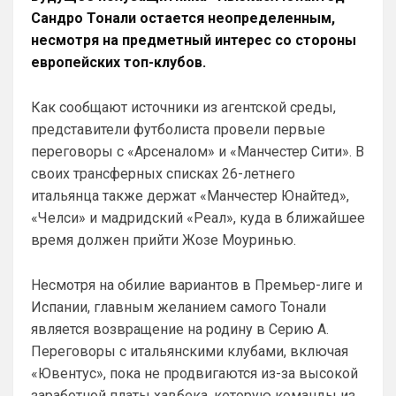
Гарначо и Гиттенса, а это совсем не 
Сандро Тонали остается неопределенным,
сложно
несмотря на предметный интерес со стороны
Канонир
• 21:05
европейских топ-клубов.
Ответ для Deep_Blue
Главное, чтобы Роджерс оказался лучше
Как сообщают источники из агентской среды,
Гарначо и Гиттенса, а это совсем не сложно
представители футболиста провели первые
вот, кстати, из свежих трансферов 
переговоры с «Арсеналом» и «Манчестер Сити». В
"успешных" ваших))) Гиттенса то куда 
своих трансферных списках 26-летнего
пропал у Вас? А как агент Гарначо 
поимел Вашего Тоддика))) так что не 
итальянца также держат «Манчестер Юнайтед»,
нужно хвалиться тем, что можете 
«Челси» и мадридский «Реал», куда в ближайшее
приобретать, ведь важно это Apple или 
время должен прийти Жозе Моуринью.
говнодроид за 3999, по цене лярда))
Deep_Blue
• 21:08
Несмотря на обилие вариантов в Премьер-лиге и
Испании, главным желанием самого Тонали
Ответ для Канонир
вот, кстати, из свежих трансферов
является возвращение на родину в Серию А.
"успешных" ваших))) Гиттенса то куда пропал
Переговоры с итальянскими клубами, включая
у Вас? А как агент Гарначо поимел Вашего Т
А чё поимел-то? Гарначо сплавили в 
«Ювентус», пока не продвигаются из-за высокой
Виллу, оттуда забрали Роджерса, обмен 
заработной платы хавбека, которую команды из
чисто в нашу пользу, в чём обман-то? А 