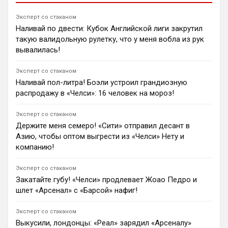
Мадрид» за €140 млн.
1
12:00
Эксперт со стаканом
Наливай по двести: Кубок Английской лиги закрутил
Ян Енотаев
такую валидольную рулетку, что у меня вобла из рук
Легенда «Челси» Джоди Моррис оценил новые
трансферы клуба. Эксперт признался, что хотел бы
вывалилась!
видеть в команде Брэдли Барколя, выразил
опасения по поводу игры Лакруа, а также
Эксперт со стаканом
прокомментировал переходы Роджерса, Хендерсона
Наливай пол-литра! Боэли устроил грандиозную
и Уэлбека.
распродажу в «Челси»: 16 человек на мороз!
1
15:46
Ян Енотаев
Эксперт со стаканом
«Челси» и Хаби Алонсо заинтересованы в трансфере
Держите меня семеро! «Сити» отправил десант в
Мартина Субименди. Однако «Арсенал» не намерен
Азию, чтобы оптом выгрести из «Челси» Нету и
продавать полузащитника, контракт которого
компанию!
действует до 2030 года, а сам переход обошелся
клубу в 75 миллионов евро.
Эксперт со стаканом
2
15:50
Закатайте губу! «Челси» продлевает Жоао Педро и
Ян Енотаев
шлет «Арсенал» с «Барсой» нафиг!
«Ньюкасл» отклонил первый запрос «Манчестер
Юнайтед» по трансферу Льюиса Холла. По данным
Эксперт со стаканом
Sky Sports, клуб не хочет продавать 21-летнего
игрока. Однако МЮ верит, что сделку еще можно
Выкусили, лондонцы: «Реал» зарядил «Арсеналу»