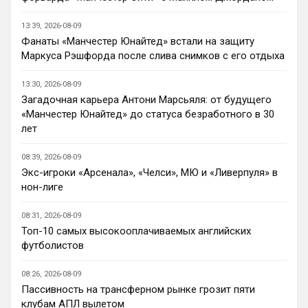
общий…
13:39, 2026-08-09
Britball
• 11:46
Фанаты «Манчестер Юнайтед» встали на защиту
…пустой и выходит с сайта , потому что 
Маркуса Рэшфорда после слива снимков с его отдыха
не видит общения и активности.
13:30, 2026-08-09
Britball
• 11:46
Загадочная карьера Антони Марсьяля: от будущего
Вот это меня смущает
«Манчестер Юнайтед» до статуса безработного в 30
лет
Deep_Blue
• 12:26
Ответ для Britball
08:39, 2026-08-09
Прикинь сколько чатов или групп мне
Экс-игроки «Арсенала», «Челси», МЮ и «Ливерпуля» в
нужно делать будет? И главный вопрос…
нон-лиге
получается болел сити не сможет зайти в
Да пусть будет общий чат, так веселее)
чат с
08:31, 2026-08-09
Канонир
• 13:53
Топ-10 самых высокооплачиваемых английских
В свое время, когда куча 
футболистов
неопределившихся глоров в АПЛ, не 
знали, кому отдавать предпочтение - 
08:26, 2026-08-09
Манчестер Юнайтед или Арсеналу, 
Пассивность на трансферном рынке грозит пяти
выбрали Челси волей судьбы, просто 
клубам АПЛ вылетом