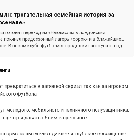
млн: трогательная семейная история за
рсенале»
нш готовит переход из «Ньюкасла» в лондонский
уже покинул предсезонный лагерь «сорок» и в ближайшие
не. В новом клубе футболист продолжит выступать под
лиги
 превратиться в затяжной сериал, так как за игроком
йского футбола:
т молодого, мобильного и техничного полузащитника,
з центр и давать объем в прессинге.
«шпоры» испытывают давнее и глубокое восхищение