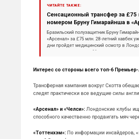
ЧИТАЙТЕ ТАКЖЕ:
Сенсационный трансфер за £75 
номером Бруну Гимарайнша в «А
Бразильский полузащитник Бруну Гимарай
«Арсенал» за £75 млн. 28-летний хавбек 
дни пройдет медицинский осмотр в Лондо
своим символичным 39-м номером.
Интерес со стороны всего топ-6 Премьер-
Трансферная кампания вокруг Скотта обещает
следят практически все ведущие силы англи
«Арсенал» и «Челси»:
Лондонские клубы ищу
способного качественно продвигать мяч чере
«Тоттенхэм»:
По информации инсайдеров, 