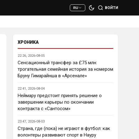
сто раз полезнее.
ВОЙТИ
RU
Deep_Blue
• 22:47
Ответ для AndRey
Кто согласен со Скоулзом, что
Челси будет бороться за титул в
этом сезоне?
ХРОНИКА
При всей симпатии к Челси - 
нет. Разве что за какой-нибудь 
22:26, 2026-08-05
из кубков, и то при везении.
Сенсационный трансфер за £75 млн:
трогательная семейная история за номером
Deep_Blue
• 22:49
Бруну Гимарайнша в «Арсенале»
Ответ для AndRey
Кто согласен со Скоулзом, что
22:41, 2026-08-04
Челси будет бороться за титул в
этом сезоне?
Неймару предстоит принять решение о
Пока что предел мечтаний - 
завершении карьеры по окончании
зона ЛЧ. Команда сырая, 
контракта с «Сантосом»
проблемы никуда не делись, 
матч с Тоттенхэмом это 
23:47, 2026-08-03
показал.
Страна, где (пока) не играют в футбол: как
волонтеры развивают спорт в Науру
Аристократ
• 23:00