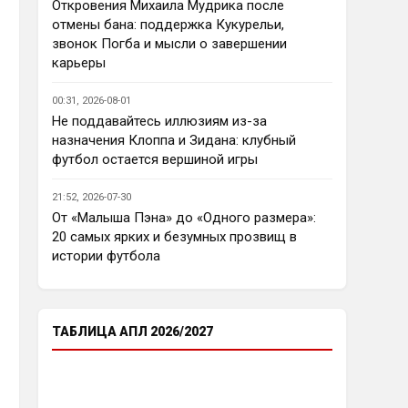
еврокубков плотно настроится 
Откровения Михаила Мудрика после
на АПЛ , минимум жду топ - 4
отмены бана: поддержка Кукурельи,
звонок Погба и мысли о завершении
Аристократ
• 23:03
карьеры
Ответ для Deep_Blue
Ну так пусть агенты этих
00:31, 2026-08-01
товарищей шевелятся, или
Не поддавайтесь иллюзиям из-за
плавят назад всех этих Кенд,
Так кто ж спорит…Но нашим 
назначения Клоппа и Зидана: клубный
Эмег и прочих Сарров. Нету в сто
нужны деньги уже сейчас, а 
раз поле
футбол остается вершиной игры
реальную ценность имеют 
единицы…пусть бы гибкость 
21:52, 2026-07-30
проявили в цене , а то просят 
От «Малыша Пэна» до «Одного размера»:
60 лямов за убожество 
20 самых ярких и безумных прозвищ в
Джексона, отдайте за 45 и 
истории футбола
радуйтесь, нет они лучше Нету 
продадут, политику начали 
менять, а соображать лучше 
пока не начали )
ТАБЛИЦА АПЛ 2026/2027
Аристократ
• 23:05
Ответ для Deep_Blue
Пока что предел мечтаний - зона