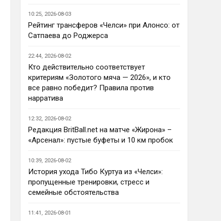
Ответ для AndRey
10:25, 2026-08-03
Кто согласен со Скоулзом, что
Челси будет бороться за титул в
Рейтинг трансферов «Челси» при Алонсо: от
этом сезоне?
Сатпаева до Роджерса
По факту почему нет ?Арсенал 
очевидно поплывет после 
22:44, 2026-08-02
исторической победы и 
Кто действительно соответствует
очередного разочарования в 
критериям «Золотого мяча — 2026», и кто
ЛЧ и скажется средний 
все равно победит? Правила против
уровень исполнителей …Они и 
нарратива
так переездили , там 
напрашивается перестройка. 
12:32, 2026-08-02
МС будет по прежнему 
Редакция BritBall.net на матче «Жирона» –
фаворитом , у Ливера бардак , 
«Арсенал»: пустые буфеты и 10 км пробок
Шпоры накупили середняков , 
не вылетят, но и чуда
10:39, 2026-08-02
Аристократ
• 23:01
История ухода Тибо Куртуа из «Челси»:
Не будет, а у Челси приличная 
пропущенные тренировки, стресс и
закупка перед сезоном , если 
семейные обстоятельства
еще купят одного ЦЗ и вратаря 
то вполне можно без 
11:41, 2026-08-01