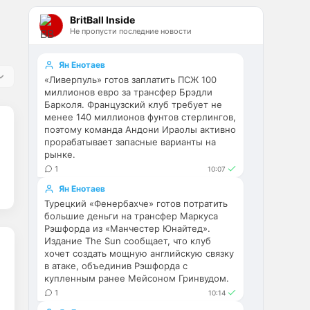
Эстевао, Кенды и прочие 
BritBall Inside
Мудрики ничего не могут 
Не пропусти последние новости
сделать с мёртвым Юве. Мы 
это видим 4-й сезон, одно и то 
же.
Ян Енотаев
«Ливерпуль» готов заплатить ПСЖ 100
Аристократ
• 17:56
миллионов евро за трансфер Брэдли
Барколя. Французский клуб требует не
Ответ для Deep_Blue
менее 140 миллионов фунтов стерлингов,
Ну шо, теперь понял, почему
поэтому команда Андони Ираолы активно
никакого титула в этом сезоне и
прорабатывает запасные варианты на
близко не будет? Хвалёные
Они играть не будут , это 
рынке.
Эстевао, Кенды и прочие
ротация …я бы по предсезонке 
Мудрики ни
1
10:07
не судил , идет перестройка, 
Ян Енотаев
плюс еще будут покупки. Хотя 
Турецкий «Фенербахче» готов потратить
конечно это звоночек , сколько 
большие деньги на трансфер Маркуса
знаю Челси мы на 
Рэшфорда из «Манчестер Юнайтед».
предсезонках всегда всех на 
Издание The Sun сообщает, что клуб
кую вертели
хочет создать мощную английскую связку
в атаке, объединив Рэшфорда с
купленным ранее Мейсоном Гринвудом.
Аристократ
• 17:57
1
10:14
Ответ для Britball
Ну поднять то понял, но теперь