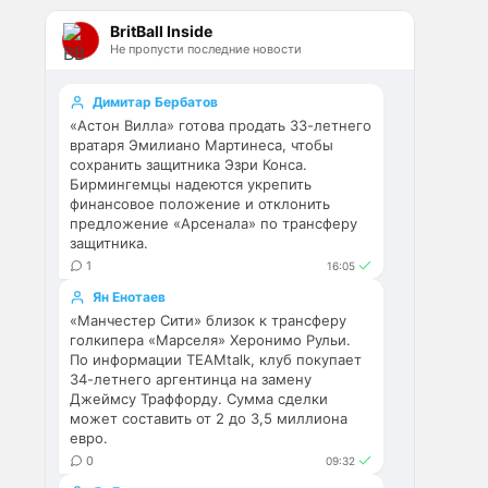
Эстевао, Кенды и прочие 
BritBall Inside
Мудрики ничего не могут 
Не пропусти последние новости
сделать с мёртвым Юве. Мы 
это видим 4-й сезон, одно и то 
же.
Димитар Бербатов
«Астон Вилла» готова продать 33-летнего
Аристократ
• 17:56
вратаря Эмилиано Мартинеса, чтобы
сохранить защитника Эзри Конса.
Ответ для Deep_Blue
Бирмингемцы надеются укрепить
Ну шо, теперь понял, почему
финансовое положение и отклонить
никакого титула в этом сезоне и
предложение «Арсенала» по трансферу
близко не будет? Хвалёные
Они играть не будут , это 
защитника.
Эстевао, Кенды и прочие
ротация …я бы по предсезонке 
Мудрики ни
1
16:05
не судил , идет перестройка, 
Ян Енотаев
плюс еще будут покупки. Хотя 
«Манчестер Сити» близок к трансферу
конечно это звоночек , сколько 
голкипера «Марселя» Херонимо Рульи.
знаю Челси мы на 
По информации TEAMtalk, клуб покупает
предсезонках всегда всех на 
34-летнего аргентинца на замену
кую вертели
Джеймсу Траффорду. Сумма сделки
может составить от 2 до 3,5 миллиона
евро.
Аристократ
• 17:57
0
09:32
Ответ для Britball
Ну поднять то понял, но теперь