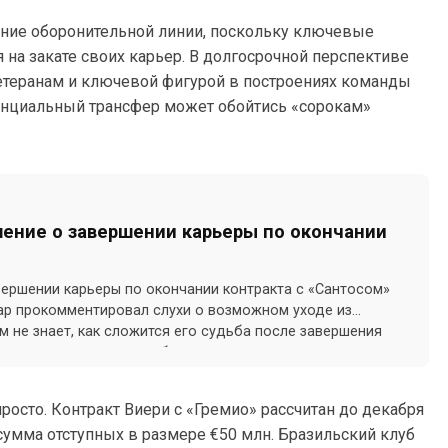
ие оборонительной линии, поскольку ключевые
 на закате своих карьер. В долгосрочной перспективе
етеранам и ключевой фигурой в построениях команды
тенциальный трансфер может обойтись «сорокам»
ение о завершении карьеры по окончании
вершении карьеры по окончании контракта с «Сантосом»
ар прокомментировал слухи о возможном уходе из
м не знает, как сложится его судьба после завершения
рассчитанного до декабря.
росто. Контракт Виери с «Гремио» рассчитан до декабря
 сумма отступных в размере €50 млн. Бразильский клуб