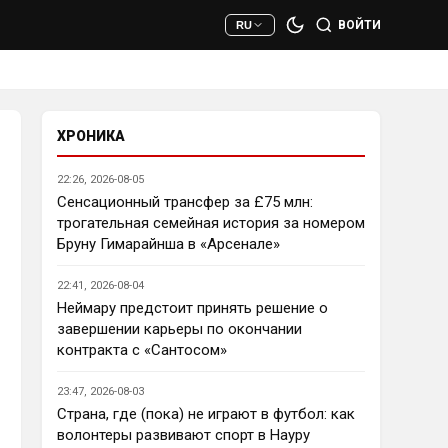
сто раз полезнее.
ВОЙТИ
RU
Deep_Blue
• 22:47
Ответ для AndRey
Кто согласен со Скоулзом, что
Челси будет бороться за титул в
этом сезоне?
ХРОНИКА
При всей симпатии к Челси - 
нет. Разве что за какой-нибудь 
22:26, 2026-08-05
из кубков, и то при везении.
Сенсационный трансфер за £75 млн:
трогательная семейная история за номером
Deep_Blue
• 22:49
Бруну Гимарайнша в «Арсенале»
Ответ для AndRey
Кто согласен со Скоулзом, что
22:41, 2026-08-04
Челси будет бороться за титул в
этом сезоне?
Неймару предстоит принять решение о
Пока что предел мечтаний - 
завершении карьеры по окончании
зона ЛЧ. Команда сырая, 
контракта с «Сантосом»
проблемы никуда не делись, 
матч с Тоттенхэмом это 
23:47, 2026-08-03
показал.
Страна, где (пока) не играют в футбол: как
волонтеры развивают спорт в Науру
Аристократ
• 23:00