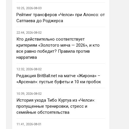
Ответ для AndRey
10:25, 2026-08-03
Кто согласен со Скоулзом, что
Челси будет бороться за титул в
Рейтинг трансферов «Челси» при Алонсо: от
этом сезоне?
Сатпаева до Роджерса
По факту почему нет ?Арсенал 
очевидно поплывет после 
22:44, 2026-08-02
исторической победы и 
Кто действительно соответствует
очередного разочарования в 
критериям «Золотого мяча — 2026», и кто
ЛЧ и скажется средний 
все равно победит? Правила против
уровень исполнителей …Они и 
нарратива
так переездили , там 
напрашивается перестройка. 
12:32, 2026-08-02
МС будет по прежнему 
Редакция BritBall.net на матче «Жирона» –
фаворитом , у Ливера бардак , 
«Арсенал»: пустые буфеты и 10 км пробок
Шпоры накупили середняков , 
не вылетят, но и чуда
10:39, 2026-08-02
Аристократ
• 23:01
История ухода Тибо Куртуа из «Челси»:
Не будет, а у Челси приличная 
пропущенные тренировки, стресс и
закупка перед сезоном , если 
семейные обстоятельства
еще купят одного ЦЗ и вратаря 
то вполне можно без 
11:41, 2026-08-01