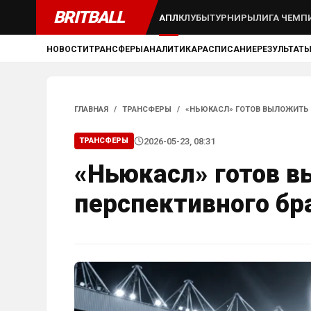
BRITBALL
АПЛ
КЛУБЫ
ТУРНИРЫ
ЛИГА ЧЕМП
НОВОСТИ
ТРАНСФЕРЫ
АНАЛИТИКА
РАСПИСАНИЕ
РЕЗУЛЬТАТ
ГЛАВНАЯ
/
ТРАНСФЕРЫ
/
«НЬЮКАСЛ» ГОТОВ ВЫЛОЖИТЬ 
2026-05-23, 08:31
ТРАНСФЕРЫ
«Ньюкасл» готов в
перспективного бр