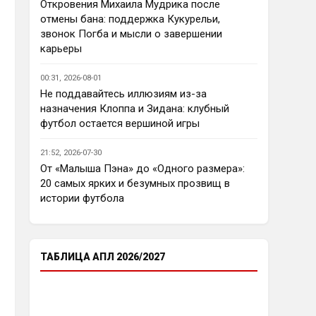
еврокубков плотно настроится 
Откровения Михаила Мудрика после
на АПЛ , минимум жду топ - 4
отмены бана: поддержка Кукурельи,
звонок Погба и мысли о завершении
Аристократ
• 23:03
карьеры
Ответ для Deep_Blue
Ну так пусть агенты этих
00:31, 2026-08-01
товарищей шевелятся, или
Не поддавайтесь иллюзиям из-за
плавят назад всех этих Кенд,
Так кто ж спорит…Но нашим 
назначения Клоппа и Зидана: клубный
Эмег и прочих Сарров. Нету в сто
нужны деньги уже сейчас, а 
раз поле
футбол остается вершиной игры
реальную ценность имеют 
единицы…пусть бы гибкость 
21:52, 2026-07-30
проявили в цене , а то просят 
От «Малыша Пэна» до «Одного размера»:
60 лямов за убожество 
20 самых ярких и безумных прозвищ в
Джексона, отдайте за 45 и 
истории футбола
радуйтесь, нет они лучше Нету 
продадут, политику начали 
менять, а соображать лучше 
пока не начали )
ТАБЛИЦА АПЛ 2026/2027
Аристократ
• 23:05
Ответ для Deep_Blue
Пока что предел мечтаний - зона