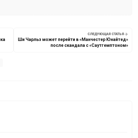
СЛЕДУЮЩАЯ СТАТЬЯ
ока
Ши Чарльз может перейти в «Манчестер Юнайтед»
после скандала с «Саутгемптоном»