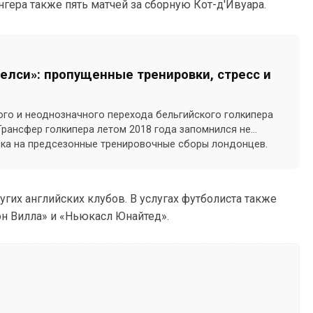
нгера также пять матчей за сборную Кот-д'Ивуара.
Челси»: пропущенные тренировки, стресс и
ого и неоднозначного перехода бельгийского голкипера
 Трансфер голкипера летом 2018 года запомнился не
рока на предсезонные тренировочные сборы лондонцев.
угих английских клубов. В услугах футболиста также
он Вилла» и «Ньюкасл Юнайтед».