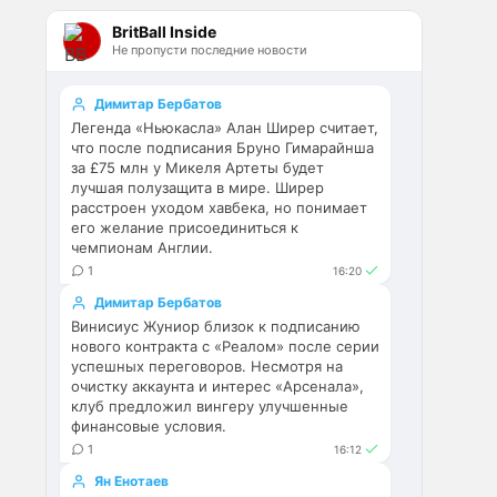
Эстевао, Кенды и прочие 
BritBall Inside
Мудрики ничего не могут 
Не пропусти последние новости
сделать с мёртвым Юве. Мы 
это видим 4-й сезон, одно и то 
же.
Димитар Бербатов
Легенда «Ньюкасла» Алан Ширер считает,
Аристократ
• 17:56
что после подписания Бруно Гимарайнша
за £75 млн у Микеля Артеты будет
Ответ для Deep_Blue
лучшая полузащита в мире. Ширер
Ну шо, теперь понял, почему
расстроен уходом хавбека, но понимает
никакого титула в этом сезоне и
его желание присоединиться к
близко не будет? Хвалёные
Они играть не будут , это 
чемпионам Англии.
Эстевао, Кенды и прочие
ротация …я бы по предсезонке 
Мудрики ни
1
16:20
не судил , идет перестройка, 
Димитар Бербатов
плюс еще будут покупки. Хотя 
Винисиус Жуниор близок к подписанию
конечно это звоночек , сколько 
нового контракта с «Реалом» после серии
знаю Челси мы на 
успешных переговоров. Несмотря на
предсезонках всегда всех на 
очистку аккаунта и интерес «Арсенала»,
кую вертели
клуб предложил вингеру улучшенные
финансовые условия.
Аристократ
• 17:57
1
16:12
Ответ для Britball
Ян Енотаев
Ну поднять то понял, но теперь