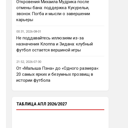
еврокубков плотно настроится 
Откровения Михаила Мудрика после
на АПЛ , минимум жду топ - 4
отмены бана: поддержка Кукурельи,
звонок Погба и мысли о завершении
Аристократ
• 23:03
карьеры
Ответ для Deep_Blue
Ну так пусть агенты этих
00:31, 2026-08-01
товарищей шевелятся, или
Не поддавайтесь иллюзиям из-за
плавят назад всех этих Кенд,
Так кто ж спорит…Но нашим 
назначения Клоппа и Зидана: клубный
Эмег и прочих Сарров. Нету в сто
нужны деньги уже сейчас, а 
раз поле
футбол остается вершиной игры
реальную ценность имеют 
единицы…пусть бы гибкость 
21:52, 2026-07-30
проявили в цене , а то просят 
От «Малыша Пэна» до «Одного размера»:
60 лямов за убожество 
20 самых ярких и безумных прозвищ в
Джексона, отдайте за 45 и 
истории футбола
радуйтесь, нет они лучше Нету 
продадут, политику начали 
менять, а соображать лучше 
пока не начали )
ТАБЛИЦА АПЛ 2026/2027
Аристократ
• 23:05
Ответ для Deep_Blue
Пока что предел мечтаний - зона