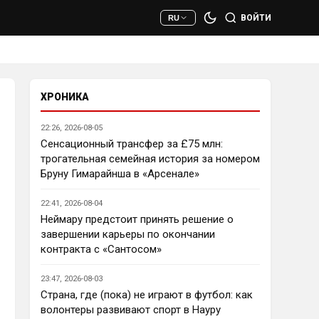
сто раз полезнее.
ВОЙТИ
RU
Deep_Blue
• 22:47
Ответ для AndRey
Кто согласен со Скоулзом, что
Челси будет бороться за титул в
этом сезоне?
ХРОНИКА
При всей симпатии к Челси - 
нет. Разве что за какой-нибудь 
22:26, 2026-08-05
из кубков, и то при везении.
Сенсационный трансфер за £75 млн:
трогательная семейная история за номером
Deep_Blue
• 22:49
Бруну Гимарайнша в «Арсенале»
Ответ для AndRey
Кто согласен со Скоулзом, что
22:41, 2026-08-04
Челси будет бороться за титул в
этом сезоне?
Неймару предстоит принять решение о
Пока что предел мечтаний - 
завершении карьеры по окончании
зона ЛЧ. Команда сырая, 
контракта с «Сантосом»
проблемы никуда не делись, 
матч с Тоттенхэмом это 
23:47, 2026-08-03
показал.
Страна, где (пока) не играют в футбол: как
волонтеры развивают спорт в Науру
Аристократ
• 23:00