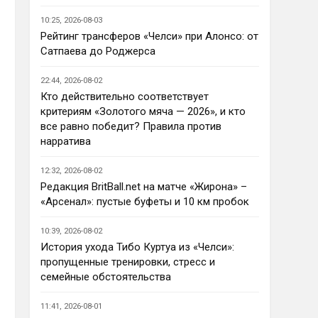
Ответ для AndRey
10:25, 2026-08-03
Кто согласен со Скоулзом, что
Челси будет бороться за титул в
Рейтинг трансферов «Челси» при Алонсо: от
этом сезоне?
Сатпаева до Роджерса
По факту почему нет ?Арсенал 
очевидно поплывет после 
22:44, 2026-08-02
исторической победы и 
Кто действительно соответствует
очередного разочарования в 
критериям «Золотого мяча — 2026», и кто
ЛЧ и скажется средний 
все равно победит? Правила против
уровень исполнителей …Они и 
нарратива
так переездили , там 
напрашивается перестройка. 
12:32, 2026-08-02
МС будет по прежнему 
Редакция BritBall.net на матче «Жирона» –
фаворитом , у Ливера бардак , 
«Арсенал»: пустые буфеты и 10 км пробок
Шпоры накупили середняков , 
не вылетят, но и чуда
10:39, 2026-08-02
Аристократ
• 23:01
История ухода Тибо Куртуа из «Челси»:
Не будет, а у Челси приличная 
пропущенные тренировки, стресс и
закупка перед сезоном , если 
семейные обстоятельства
еще купят одного ЦЗ и вратаря 
то вполне можно без 
11:41, 2026-08-01