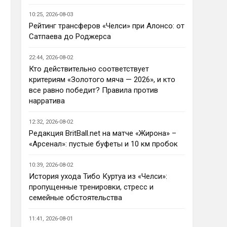
Ответ для AndRey
10:25, 2026-08-03
Кто согласен со Скоулзом, что
Челси будет бороться за титул в
Рейтинг трансферов «Челси» при Алонсо: от
этом сезоне?
Сатпаева до Роджерса
По факту почему нет ?Арсенал 
очевидно поплывет после 
22:44, 2026-08-02
исторической победы и 
Кто действительно соответствует
очередного разочарования в 
критериям «Золотого мяча — 2026», и кто
ЛЧ и скажется средний 
все равно победит? Правила против
уровень исполнителей …Они и 
нарратива
так переездили , там 
напрашивается перестройка. 
12:32, 2026-08-02
МС будет по прежнему 
Редакция BritBall.net на матче «Жирона» –
фаворитом , у Ливера бардак , 
«Арсенал»: пустые буфеты и 10 км пробок
Шпоры накупили середняков , 
не вылетят, но и чуда
10:39, 2026-08-02
Аристократ
• 23:01
История ухода Тибо Куртуа из «Челси»:
Не будет, а у Челси приличная 
пропущенные тренировки, стресс и
закупка перед сезоном , если 
семейные обстоятельства
еще купят одного ЦЗ и вратаря 
то вполне можно без 
11:41, 2026-08-01