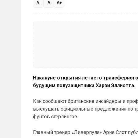
A-
A
A+
Накануне открытия летнего трансферного
будущим полузащитника Харви Эллиотта.
Как сообщают британские инсайдеры и проф
выслушать официальные предложения по тра
фунтов стерлингов.
Главный тренер «Ливерпуля» Арне Слот публ