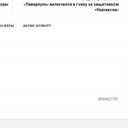
воры
«Ливерпуль» включился в гонку за защитником
«Ньюкасла»
НСФЕРЫ
ХАРВИ ЭЛЛИОТТ
333
1