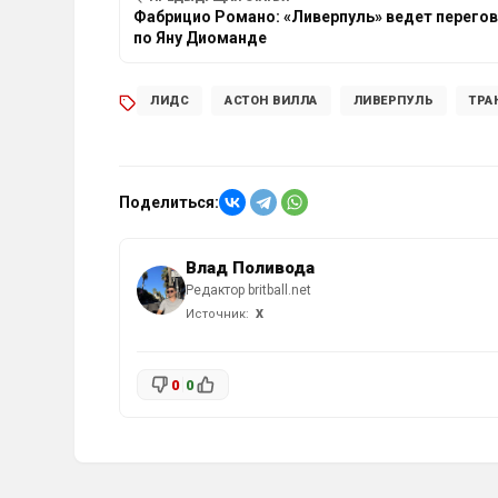
Фабрицио Романо: «Ливерпуль» ведет перего
по Яну Диоманде
ЛИДС
АСТОН ВИЛЛА
ЛИВЕРПУЛЬ
ТРА
Поделиться:
Влад Поливода
Редактор britball.net
Источник:
X
0
0