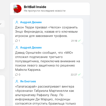
Эстевао, Кенды и прочие 
BritBall Inside
Мудрики ничего не могут 
Не пропусти последние новости
сделать с мёртвым Юве. Мы 
это видим 4-й сезон, одно и то 
же.
Андрей Дюмин
Джон Терри призвал «Челси» сохранить
Аристократ
• 17:56
Энцо Фернандеса, назвав его ключевым
игроком для завоевания трофеев.
Ответ для Deep_Blue
1
21:16
Ну шо, теперь понял, почему
никакого титула в этом сезоне и
Андрей Дюмин
близко не будет? Хвалёные
Они играть не будут , это 
Дэвид Орнштейн сообщил, что «МЮ»
Эстевао, Кенды и прочие
ротация …я бы по предсезонке 
Мудрики ни
отложил подписание третьего
полузащитника, переключив внимание на
не судил , идет перестройка, 
поиски левого защитника по решению
плюс еще будут покупки. Хотя 
Майкла Каррика.
конечно это звоночек , сколько 
0
22:27
знаю Челси мы на 
предсезонках всегда всех на 
Ян Енотаев
кую вертели
«Галатасарай» рассматривает вингера
«Арсенала» Габриэла Мартинелли как
альтернативу Рафаэлу Леау. По
Аристократ
• 17:57
информации Ди Марцио, лондонцы
Ответ для Britball
согласятся отпустить бразильца только
Ну поднять то понял, но теперь