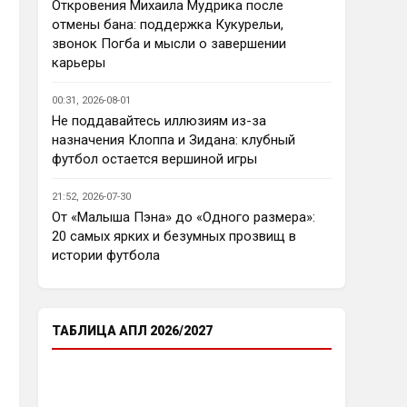
еврокубков плотно настроится 
Откровения Михаила Мудрика после
на АПЛ , минимум жду топ - 4
отмены бана: поддержка Кукурельи,
звонок Погба и мысли о завершении
Аристократ
• 23:03
карьеры
Ответ для Deep_Blue
Ну так пусть агенты этих
00:31, 2026-08-01
товарищей шевелятся, или
Не поддавайтесь иллюзиям из-за
плавят назад всех этих Кенд,
Так кто ж спорит…Но нашим 
назначения Клоппа и Зидана: клубный
Эмег и прочих Сарров. Нету в сто
нужны деньги уже сейчас, а 
раз поле
футбол остается вершиной игры
реальную ценность имеют 
единицы…пусть бы гибкость 
21:52, 2026-07-30
проявили в цене , а то просят 
От «Малыша Пэна» до «Одного размера»:
60 лямов за убожество 
20 самых ярких и безумных прозвищ в
Джексона, отдайте за 45 и 
истории футбола
радуйтесь, нет они лучше Нету 
продадут, политику начали 
менять, а соображать лучше 
пока не начали )
ТАБЛИЦА АПЛ 2026/2027
Аристократ
• 23:05
Ответ для Deep_Blue
Пока что предел мечтаний - зона