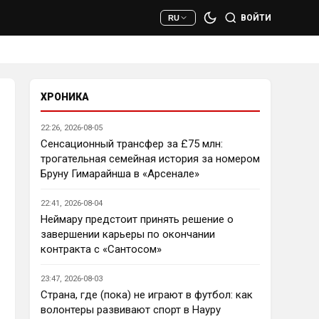
сто раз полезнее.
ВОЙТИ
RU
Deep_Blue
• 22:47
Ответ для AndRey
Кто согласен со Скоулзом, что
Челси будет бороться за титул в
этом сезоне?
ХРОНИКА
При всей симпатии к Челси - 
нет. Разве что за какой-нибудь 
22:26, 2026-08-05
из кубков, и то при везении.
Сенсационный трансфер за £75 млн:
трогательная семейная история за номером
Deep_Blue
• 22:49
Бруну Гимарайнша в «Арсенале»
Ответ для AndRey
Кто согласен со Скоулзом, что
22:41, 2026-08-04
Челси будет бороться за титул в
этом сезоне?
Неймару предстоит принять решение о
Пока что предел мечтаний - 
завершении карьеры по окончании
зона ЛЧ. Команда сырая, 
контракта с «Сантосом»
проблемы никуда не делись, 
матч с Тоттенхэмом это 
23:47, 2026-08-03
показал.
Страна, где (пока) не играют в футбол: как
волонтеры развивают спорт в Науру
Аристократ
• 23:00