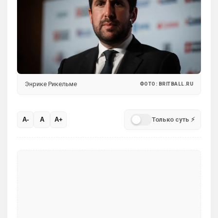
Энрике Рикельме
ФОТО: BRITBALL.RU
Только суть ⚡
A-
A
A+