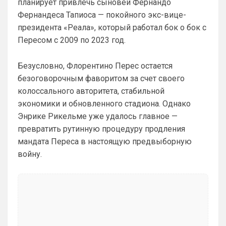
планирует привлечь сыновей Фернандо
Britball
• 02:16
Фернандеса Тапиоса — покойного экс-вице-
Ответ для SkyNet
президента «Реала», который работал бок о бок с
Не хочу, я может ещё подумаю и Барбилону
к примеру поставлю или Баварку. ))
Пересом с 2009 по 2023 год.
пока только Челси работает у нас. Я еще 
не все настроил, можешь даже шпор 
Безусловно, Флорентино Перес остается
поставить, лого не высветится)
безоговорочным фаворитом за счет своего
колоссального авторитета, стабильной
Deep_Blue
• 12:07
экономики и обновленного стадиона. Однако
Ответ для Аристократ
Энрике Рикельме уже удалось главное —
Конечно будет занятно , если Ямалю дадут
ЗМ, а не Кейну
превратить рутинную процедуру продления
А за что Кейну? Оба главных турнира, 
мандата Переса в настоящую предвыборную
ЧМ и ЛЧ, его команды слили.
войну.
Аристократ
• 13:34
Ответ для Deep_Blue
А за что Кейну? Оба главных турнира, ЧМ и
ЛЧ, его команды слили.
А Ямалю за что ?Блеклый турнир провел 
на ЧМ, Англия завоевала бронзу , не 