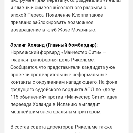
инструмент для перезапуска раздевалки «Реала»
поставили. Он будет отображаться в 
и главный символ абсолютного разрыва с
комментах. Писать с большой буквы, без 
эпохой Переса. Появление Клоппа также
всяких лишних знаков: Челси
призвано заблокировать возможное
Аристократ
• 01:51
возвращение в клуб Жозе Моуринью.
Конечно будет занятно , если Ямалю 
дадут ЗМ, а не Кейну
Эрлинг Холанд (Главный бомбардир):
SkyNet
• 01:57
Норвежский форвард «Манчестер Сити» —
Ответ для Аристократ
главная трансферная цель Рикельме.
Ааа, Кибер это ты , я только щас догнал про
Сообщается, что представители кандидата уже
Скайнет )
провели предварительные неформальные
Еба ты тормоз. ))
контакты с окружением нападающего. На фоне
SkyNet
• 01:59
изменено
грядущего судейского вердикта АПЛ по «делу
Ответ для Britball
115 обвинений» против «Манчестер Сити», идея
Пацаны, будет время поставьте в профиле
переезда Холанда в Испанию выглядит
любимый клуб, если еще не поставили. Он
будет отображаться в комментах. Писать с
мощнейшим электоральным триггером.
Не хочу, я может ещё подумаю и 
Барбилону к примеру поставлю или 
Баварку. ))
В состав совета директоров Рикельме также