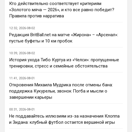
Кто согласен со Скоулзом, что Челси будет
Кто действительно соответствует критериям
бороться за титул в этом сезоне?
«Золотого мяча — 2026», и кто все равно победит?
При всей симпатии к Челси - нет. Разве 
Правила против нарратива
что за какой-нибудь из кубков, и то при 
везении.
12:32, 2026-08-02
Редакция BritBall.net на матче «Жирона» – «Арсенал»:
Deep_Blue
• 22:49
пустые буфеты и 10 км пробок
Ответ для AndRey
Кто согласен со Скоулзом, что Челси будет
10:39, 2026-08-02
бороться за титул в этом сезоне?
История ухода Тибо Куртуа из «Челси»: пропущенные
Пока что предел мечтаний - зона ЛЧ. 
тренировки, стресс и семейные обстоятельства
Команда сырая, проблемы никуда не 
делись, матч с Тоттенхэмом это показал.
11:41, 2026-08-01
Откровения Михаила Мудрика после отмены бана:
Аристократ
• 23:00
поддержка Кукурельи, звонок Погба и мысли о
Ответ для AndRey
завершении карьеры
Кто согласен со Скоулзом, что Челси будет
бороться за титул в этом сезоне?
00:31, 2026-08-01
По факту почему нет ?Арсенал очевидно 
Не поддавайтесь иллюзиям из-за назначения Клоппа
поплывет после исторической победы и 
и Зидана: клубный футбол остается вершиной игры
очередного разочарования в ЛЧ и 
скажется средний уровень 