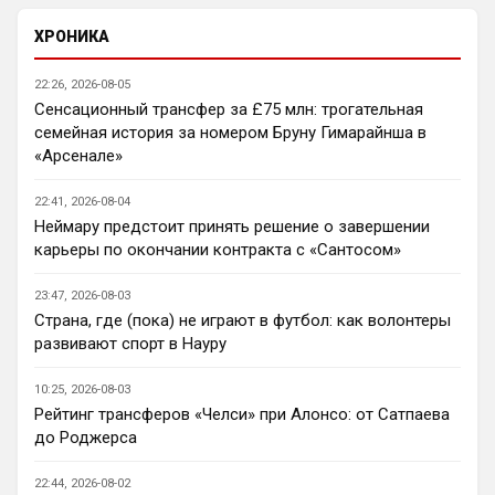
Ответ для SkyNet
Нету не нужно продавать.... Глупость.
ХРОНИКА
Нашим нужно баланс выровнять, а 
22:26, 2026-08-05
бестолочей вроде Мудрика, Гиттенса, и 
Сенсационный трансфер за £75 млн: трогательная
Джексона никто покупать не хочет
семейная история за номером Бруну Гимарайнша в
AndRey
• 22:45
«Арсенале»
Кто согласен со Скоулзом, что Челси 
будет бороться за титул в этом сезоне?
22:41, 2026-08-04
Неймару предстоит принять решение о завершении
Deep_Blue
• 22:46
карьеры по окончании контракта с «Сантосом»
Ответ для Аристократ
Нашим нужно баланс выровнять, а
23:47, 2026-08-03
бестолочей вроде Мудрика, Гиттенса, и
Страна, где (пока) не играют в футбол: как волонтеры
Джексона никто покупать не хочет
Ну так пусть агенты этих товарищей 
развивают спорт в Науру
шевелятся, или плавят назад всех этих 
Кенд, Эмег и прочих Сарров. Нету в сто 
10:25, 2026-08-03
раз полезнее.
Рейтинг трансферов «Челси» при Алонсо: от Сатпаева
до Роджерса
Deep_Blue
• 22:47
Ответ для AndRey
22:44, 2026-08-02