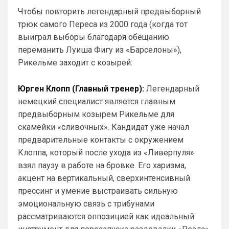
только высокой суммой, но и неявкой игрока
момента для «удара»
Чтобы повторить легендарный предвыборный
на предсезонные тренировочные сборы
трюк самого Переса из 2000 года (когда тот
лондонцев.
SkyNet
• 00:50
выиграл выборы благодаря обещанию
Ответ для Аристократ
переманить Луиша Фигу из «Барселоны»),
Думаешь нет ?)А я думаю он наблюдает,
выжидает, и ждет подходящего момента
Рикельме заходит с козырей:
для «удара»
Может для удава? ))
Юрген Клопп (Главный тренер):
Легендарный
Аристократ
• 01:06
немецкий специалист является главным
Ответ для SkyNet
предвыборным козырем Рикельме для
Может для удава? ))
скамейки «сливочных». Кандидат уже начал
Ааа, Кибер это ты , я только щас догнал 
предварительные контакты с окружением
про Скайнет )
Клоппа, который после ухода из «Ливерпуля»
Britball
• 01:48
взял паузу в работе на бровке. Его харизма,
блин узнаю наш старый добрый чат на 
акцент на вертикальный, сверхинтенсивный
Челси)))
прессинг и умение выстраивать сильную
Britball
• 01:50
эмоциональную связь с трибунами
Пацаны, будет время поставьте в 
рассматриваются оппозицией как идеальный
профиле любимый клуб, если еще не 