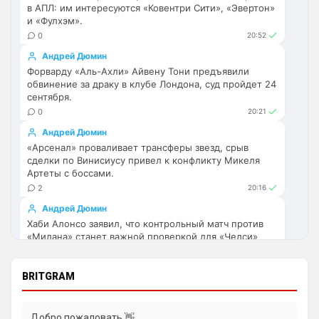
в АПЛ: им интересуются «Ковентри Сити», «Эвертон»
одно и то же.
и «Фулхэм».
0
20:52
Аристократ
• 17:56
Андрей Дюмин
Ответ для Deep_Blue
Форварду «Аль-Ахли» Айвену Тони предъявили
Ну шо, теперь понял, почему никакого титула
обвинение за драку в клубе Лондона, суд пройдет 24
в этом сезоне и близко не будет? Хвалёные
Эстевао, Кенды и прочие Мудрики ни
сентября.
Они играть не будут , это ротация …я бы 
0
20:21
по предсезонке не судил , идет 
Андрей Дюмин
перестройка, плюс еще будут покупки. 
«Арсенал» проваливает трансферы звезд, срыв
Хотя конечно это звоночек , сколько 
сделки по Винисиусу привел к конфликту Микеля
знаю Челси мы на предсезонках всегда 
Артеты с боссами.
всех на кую вертели
2
20:16
Аристократ
• 17:57
Андрей Дюмин
Хаби Алонсо заявил, что контрольный матч против
Ответ для Britball
«Милана» станет важной проверкой для «Челси»
Ну поднять то понял, но теперь кем
усиливаться? Скатятся в середину таблицы
перед стартом сезона.
1
10:00
Видать такая стратегия теперь, будут 
BRITGRAM
академию подтягивать и закупаться 
Ян Енотаев
молоднякам , естественно в ущерб 
Мадридский «Атлетико» готовит официальное
результатам …решили резко заделаться 
предложение по трансферу защитника Кристиана
Добро пожаловать 👋