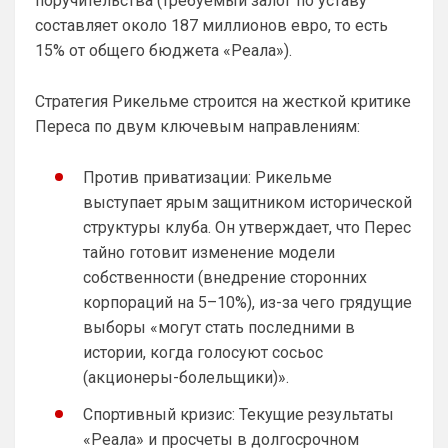
поручительства (требуемый залог по уставу
составляет около 187 миллионов евро, то есть
15% от общего бюджета «Реала»).
Стратегия Рикельме строится на жесткой критике
Переса по двум ключевым направлениям:
Против приватизации: Рикельме
выступает ярым защитником исторической
SkaVik
• 17:10
Должны смущать Лёлик и Болик, и черти 
структуры клуба. Он утверждает, что Перес
еже с ними.)
тайно готовит изменение модели
собственности (внедрение сторонних
Аристократ
• 19:07
корпораций на 5–10%), из-за чего грядущие
Ответ для Britball
выборы «могут стать последними в
Мудрик и Гиттенс норм)
истории, когда голосуют сосьос
«Норм» от слова «нихрена подобного» ))
(акционеры-болельщики)».
AndRey
• 19:26
Спортивный кризис: Текущие результаты
Ответ для Аристократ
«Реала» и просчеты в долгосрочном
А меня смущают слова Мудрик, Бадиашиле,