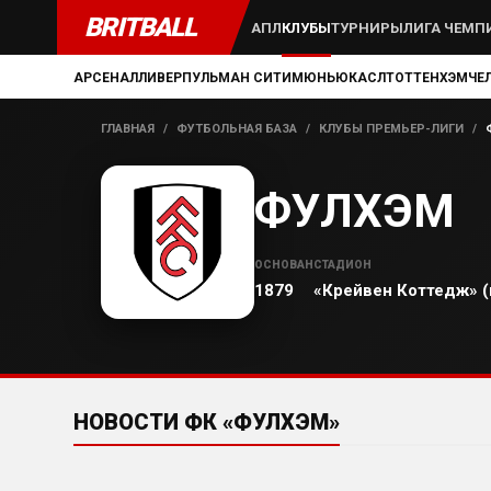
BRITBALL
АПЛ
КЛУБЫ
ТУРНИРЫ
ЛИГА ЧЕМП
АРСЕНАЛ
ЛИВЕРПУЛЬ
МАН СИТИ
МЮ
НЬЮКАСЛ
ТОТТЕНХЭМ
ЧЕ
ГЛАВНАЯ
/
ФУТБОЛЬНАЯ БАЗА
/
КЛУБЫ ПРЕМЬЕР-ЛИГИ
/
ФУЛХЭМ
ОСНОВАН
СТАДИОН
1879
«Крейвен Коттедж» (
НОВОСТИ ФК «ФУЛХЭМ»