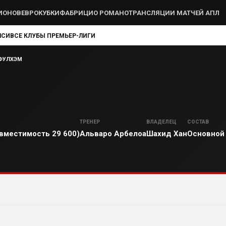
ИОНОВ
ЕВРОКУБКИ
ФАБРИЦИО РОМАНО
ТРАНСЛЯЦИИ МАТЧЕЙ АПЛ
ЛСИ
ВСЕ КЛУБЫ ПРЕМЬЕР-ЛИГИ
ФУЛХЭМ
ТРЕНЕР
ВЛАДЕЛЕЦ
СОСТАВ
вместимость 29 600)
Альваро Арбелоа
Шахид Хан
Основной