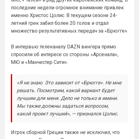
комментах. Писать с большой буквы, без 
всяких лишних знаков: Челси
последние недели огромное внимание привлек
именно Христос Цолис. В текущем сезоне 24-
Аристократ
• 01:51
летний грек забил более 20 голов и отдал
Конечно будет занятно , если Ямалю 
множество результативных передач за «Брюгге».
дадут ЗМ, а не Кейну
SkyNet
• 01:57
В интервью телеканалу DAZN вингера прямо
Ответ для Аристократ
спросили об интересе со стороны «Арсенала»,
Ааа, Кибер это ты , я только щас догнал про
МЮ и «Манчестер Сити».
Скайнет )
Еба ты тормоз. ))
«Я не знаю. Это зависит от «Брюгге». Не мне
SkyNet
• 01:59
изменено
решать. Посмотрим, какой вариант будет
Ответ для Britball
Пацаны, будет время поставьте в профиле
лучшим для меня. Дело не только в имени.
любимый клуб, если еще не поставили. Он
Мы также должны задаться вопросом,
будет отображаться в комментах. Писать с
Не хочу, я может ещё подумаю и 
какой проект лучший», — признался Цолис.
Барбилону к примеру поставлю или 
Баварку. ))
Игрок сборной Греции также не исключил, что
Britball
• 02:16