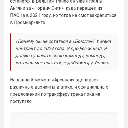
останется в Бельгии. Ранее он уже играл в
Ответ для SkyNet
Англии за «Норвич Сити», куда перешел из
Не хочу, я может ещё подумаю и Барбилону
к примеру поставлю или Баварку. ))
ПАОКа в 2021 году, но тогда не смог закрепиться
пока только Челси работает у нас. Я еще 
в Премьер-лиге.
не все настроил, можешь даже шпор 
поставить, лого не высветится)
«Почему бы не остаться в «Брюгге»? У меня
Deep_Blue
• 12:07
контракт до 2029 года. Я профессионал. Я
Ответ для Аристократ
должен уважать свою команду, команду,
Конечно будет занятно , если Ямалю дадут
ЗМ, а не Кейну
которая мне платит», — добавил футболист.
А за что Кейну? Оба главных турнира, 
ЧМ и ЛЧ, его команды слили.
На данный момент «Арсенал» оценивает
Аристократ
• 13:34
различные варианты в атаке, и официальных
Ответ для Deep_Blue
предложений по трансферу грека пока не
А за что Кейну? Оба главных турнира, ЧМ и
поступало.
ЛЧ, его команды слили.
А Ямалю за что ?Блеклый турнир провел 
на ЧМ, Англия завоевала бронзу , не 
много не дотянули , считай рядом …ЛЧ 