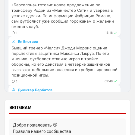
«Барселона» готовит новое предложение по
Аристократ
• 17:56
трансферу Родри из «Манчестер Сити» и уверена в
успехе сделки. По информации Фабрицио Романо,
Ответ для Deep_Blue
сам футболист уже сообщил горожанам о желании
Ну шо, теперь понял, почему никакого титула
сменить клуб.
в этом сезоне и близко не будет? Хвалёные
Эстевао, Кенды и прочие Мудрики ни
1
15:18
Они играть не будут , это ротация …я бы 
по предсезонке не судил , идет 
Ян Енотаев
перестройка, плюс еще будут покупки. 
Бывший тренер «Челси» Джоди Моррис оценил
Хотя конечно это звоночек , сколько 
перспективы защитника Максанса Лакруа. По его
мнению, футболист отлично играл в тройке
знаю Челси мы на предсезонках всегда 
обороны, но его действия в четверке защитников
всех на кую вертели
вызывают небольшие опасения и требуют идеальной
позиционной игры.
Аристократ
• 17:57
1
09:48
Ответ для Britball
Димитар Бербатов
Ну поднять то понял, но теперь кем
усиливаться? Скатятся в середину таблицы
«Арсенал» близок к оформлению трансфера Бруно
Гимарайнша из «Ньюкасл Юнайтед». Фиксированная
Видать такая стратегия теперь, будут 
сумма сделки составит около £80 млн, но в договор
BRITGRAM
академию подтягивать и закупаться 
также включены непубличные бонусы за
молоднякам , естественно в ущерб 
достижения бразильца на «Эмирейтс».
результатам …решили резко заделаться 
1
15:21
Добро пожаловать 👋
Лейпцигом каким-нибудь
Правила нашего сообщества
Димитар Бербатов