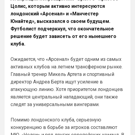
Цолис, которым активно интересуются
SkyNet
• 00:50
лондонский «Арсенал» и «Манчестер
Ответ для Аристократ
Юнайтед», высказался о своем будущем.
Думаешь нет ?)А я думаю он наблюдает,
выжидает, и ждет подходящего момента
Футболист подчеркнул, что окончательное
для «удара»
Может для удава? ))
решение будет зависеть от его нынешнего
клуба.
Аристократ
• 01:06
Ответ для SkyNet
Ожидается, что «Арсенал» будет одним из самых
Может для удава? ))
активных клубов на летнем трансферном рынке.
Ааа, Кибер это ты , я только щас догнал 
Главный тренер Микель Артета и спортивный
про Скайнет )
директор Андреа Берта ищут усиление в
Britball
• 01:48
атакующую линию. Хотя приоритетом лондонцев
блин узнаю наш старый добрый чат на 
является центральный нападающий, они также
Челси)))
следят за универсальными вингерами.
Britball
• 01:50
Пацаны, будет время поставьте в 
Помимо лондонского клуба, серьезную
профиле любимый клуб, если еще не 
конкуренцию в борьбе за игроков составляют
поставили. Он будет отображаться в 
МЮ, «Челси» и ряд других европейских команд. В