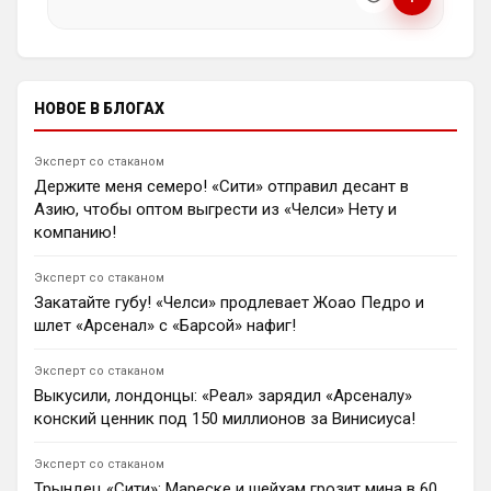
насилию.
Фернандеса из-за его красной карточки на ЧМ и
ℹ️ Модераторы и администраторы вправе удалять
завышенной цены «Челси».
сообщения и ограничивать доступ к чату при
1
23:21
нарушении правил.
Ян Енотаев
НОВОЕ В БЛОГАХ
Легенда «Челси» Джоди Моррис оценил новые
трансферы клуба. Эксперт признался, что хотел бы
видеть в команде Брэдли Барколя, выразил
Эксперт со стаканом
опасения по поводу игры Лакруа, а также
Держите меня семеро! «Сити» отправил десант в
прокомментировал переходы Роджерса, Хендерсона
Азию, чтобы оптом выгрести из «Челси» Нету и
и Уэлбека.
компанию!
1
15:46
Андрей Дюмин
Эксперт со стаканом
Брэдли Барколя предпочитает «Ливерпуль»
Закатайте губу! «Челси» продлевает Жоао Педро и
«Арсеналу»; клубы продолжают переговоры о сумме
шлет «Арсенал» с «Барсой» нафиг!
трансфера.
1
13:09
Эксперт со стаканом
Андрей Дюмин
Выкусили, лондонцы: «Реал» зарядил «Арсеналу»
«Арсенал» потерпел неудачу в попытках подписать
конский ценник под 150 миллионов за Винисиуса!
Винисиуса Жуниора и Джереми Монгу,
столкнувшись с проблемами в атаке.
Эксперт со стаканом
1
09:20
Трындец «Сити»: Мареске и шейхам грозит мина в 60