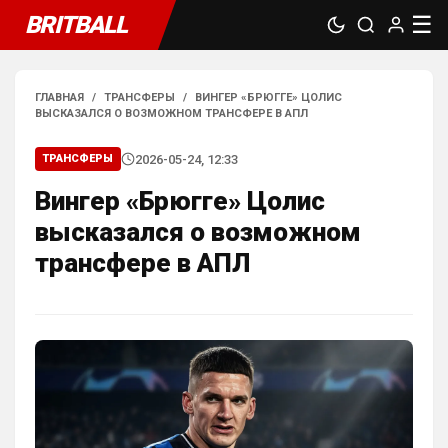
BRITBALL
☰
ГЛАВНАЯ
/
ТРАНСФЕРЫ
/
ВИНГЕР «БРЮГГЕ» ЦОЛИС
ВЫСКАЗАЛСЯ О ВОЗМОЖНОМ ТРАНСФЕРЕ В АПЛ
2026-05-24, 12:33
ТРАНСФЕРЫ
SkaVik
• 17:10
Вингер «Брюгге» Цолис
Должны смущать Лёлик и Болик, и черти 
еже с ними.)
высказался о возможном
Аристократ
• 19:07
трансфере в АПЛ
Ответ для Britball
Мудрик и Гиттенс норм)
«Норм» от слова «нихрена подобного» ))
AndRey
• 19:26
Ответ для Аристократ
А меня смущают слова Мудрик, Бадиашиле,
Делап, Тосин, Фофана , и Гиттенс )