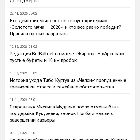
до Роджерса
При всей симпатии к Челси - нет. Разве 
что за какой-нибудь из кубков, и то при 
22:44, 2026-08-02
везении.
Кто действительно соответствует критериям
«Золотого мяча — 2026», и кто все равно победит?
Deep_Blue
• 22:49
Правила против нарратива
Ответ для AndRey
Кто согласен со Скоулзом, что Челси будет
12:32, 2026-08-02
бороться за титул в этом сезоне?
Редакция BritBall.net на матче «Жирона» – «Арсенал»:
Пока что предел мечтаний - зона ЛЧ. 
пустые буфеты и 10 км пробок
Команда сырая, проблемы никуда не 
делись, матч с Тоттенхэмом это показал.
10:39, 2026-08-02
История ухода Тибо Куртуа из «Челси»: пропущенные
Аристократ
• 23:00
тренировки, стресс и семейные обстоятельства
Ответ для AndRey
Кто согласен со Скоулзом, что Челси будет
11:41, 2026-08-01
бороться за титул в этом сезоне?
Откровения Михаила Мудрика после отмены бана:
По факту почему нет ?Арсенал очевидно 
поддержка Кукурельи, звонок Погба и мысли о
поплывет после исторической победы и 
завершении карьеры
очередного разочарования в ЛЧ и 
скажется средний уровень 
00:31, 2026-08-01
исполнителей …Они и так переездили , 
Не поддавайтесь иллюзиям из-за назначения Клоппа