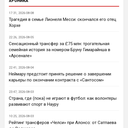
ХРОНИКА
Нашим нужно баланс выровнять, а 
17:31, 2026-08-08
бестолочей вроде Мудрика, Гиттенса, и 
Трагедия в семье Лионеля Месси: скончался его отец
Джексона никто покупать не хочет
Хорхе
AndRey
• 22:45
Кто согласен со Скоулзом, что Челси 
22:26, 2026-08-05
будет бороться за титул в этом сезоне?
Сенсационный трансфер за £75 млн: трогательная
семейная история за номером Бруну Гимарайнша в
Deep_Blue
• 22:46
«Арсенале»
Ответ для Аристократ
Нашим нужно баланс выровнять, а
22:41, 2026-08-04
бестолочей вроде Мудрика, Гиттенса, и
Неймару предстоит принять решение о завершении
Джексона никто покупать не хочет
Ну так пусть агенты этих товарищей 
карьеры по окончании контракта с «Сантосом»
шевелятся, или плавят назад всех этих 
Кенд, Эмег и прочих Сарров. Нету в сто 
23:47, 2026-08-03
раз полезнее.
Страна, где (пока) не играют в футбол: как волонтеры
развивают спорт в Науру
Deep_Blue
• 22:47
Ответ для AndRey
10:25, 2026-08-03
Кто согласен со Скоулзом, что Челси будет
Рейтинг трансферов «Челси» при Алонсо: от Сатпаева
бороться за титул в этом сезоне?