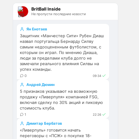
Эстевао, Кенды и прочие 
BritBall Inside
Мудрики ничего не могут 
Не пропусти последние новости
сделать с мёртвым Юве. Мы 
это видим 4-й сезон, одно и то 
же.
Ян Енотаев
Защитник «Манчестер Сити» Рубен Диаш
Аристократ
• 17:56
назвал португальца Бернарду Силву
самым недооцененным футболистом, с
Ответ для Deep_Blue
которым он играл. По мнению Диаша,
Ну шо, теперь понял, почему
люди за пределами клуба долго не
никакого титула в этом сезоне и
замечали реального влияния Силвы на
близко не будет? Хвалёные
Они играть не будут , это 
успех команды.
Эстевао, Кенды и прочие
ротация …я бы по предсезонке 
Мудрики ни
0
09:34
не судил , идет перестройка, 
Андрей Дюмин
плюс еще будут покупки. Хотя 
5 признаков указывают на возможную
конечно это звоночек , сколько 
продажу «Ливерпуля» компанией FSG,
знаю Челси мы на 
включая сделку по 30% акций и пиковую
предсезонках всегда всех на 
стоимость клуба.
кую вертели
1
22:26
Димитар Бербатов
Аристократ
• 17:57
«Ливерпуль» готовится начать
Ответ для Britball
переговоры с «ПСЖ» о покупке 18-
Ну поднять то понял, но теперь