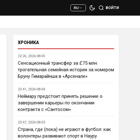
сто раз полезнее.
ВОЙТИ
RU
Deep_Blue
• 22:47
Ответ для AndRey
Кто согласен со Скоулзом, что
Челси будет бороться за титул в
этом сезоне?
ХРОНИКА
При всей симпатии к Челси - 
нет. Разве что за какой-нибудь 
22:26, 2026-08-05
из кубков, и то при везении.
Сенсационный трансфер за £75 млн:
трогательная семейная история за номером
Deep_Blue
• 22:49
Бруну Гимарайнша в «Арсенале»
Ответ для AndRey
Кто согласен со Скоулзом, что
22:41, 2026-08-04
Челси будет бороться за титул в
этом сезоне?
Неймару предстоит принять решение о
Пока что предел мечтаний - 
завершении карьеры по окончании
зона ЛЧ. Команда сырая, 
контракта с «Сантосом»
проблемы никуда не делись, 
матч с Тоттенхэмом это 
23:47, 2026-08-03
показал.
Страна, где (пока) не играют в футбол: как
волонтеры развивают спорт в Науру
Аристократ
• 23:00