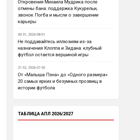
еврокубков плотно настроится 
Откровения Михаила Мудрика после
на АПЛ , минимум жду топ - 4
отмены бана: поддержка Кукурельи,
звонок Погба и мысли о завершении
Аристократ
• 23:03
карьеры
Ответ для Deep_Blue
Ну так пусть агенты этих
00:31, 2026-08-01
товарищей шевелятся, или
Не поддавайтесь иллюзиям из-за
плавят назад всех этих Кенд,
Так кто ж спорит…Но нашим 
назначения Клоппа и Зидана: клубный
Эмег и прочих Сарров. Нету в сто
нужны деньги уже сейчас, а 
раз поле
футбол остается вершиной игры
реальную ценность имеют 
единицы…пусть бы гибкость 
21:52, 2026-07-30
проявили в цене , а то просят 
От «Малыша Пэна» до «Одного размера»:
60 лямов за убожество 
20 самых ярких и безумных прозвищ в
Джексона, отдайте за 45 и 
истории футбола
радуйтесь, нет они лучше Нету 
продадут, политику начали 
менять, а соображать лучше 
пока не начали )
ТАБЛИЦА АПЛ 2026/2027
Аристократ
• 23:05
Ответ для Deep_Blue
Пока что предел мечтаний - зона