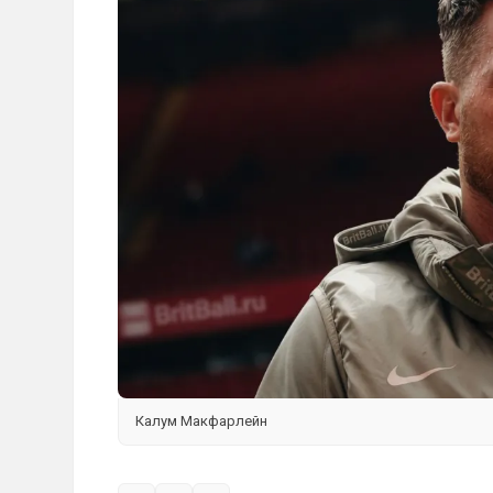
Калум Макфарлейн