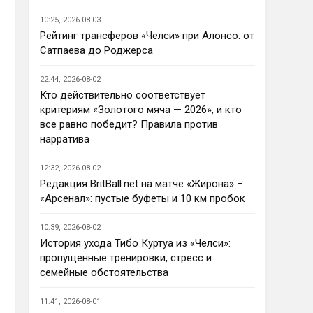
Ответ для AndRey
10:25, 2026-08-03
Кто согласен со Скоулзом, что
Челси будет бороться за титул в
Рейтинг трансферов «Челси» при Алонсо: от
этом сезоне?
Сатпаева до Роджерса
По факту почему нет ?Арсенал 
очевидно поплывет после 
22:44, 2026-08-02
исторической победы и 
Кто действительно соответствует
очередного разочарования в 
критериям «Золотого мяча — 2026», и кто
ЛЧ и скажется средний 
все равно победит? Правила против
уровень исполнителей …Они и 
нарратива
так переездили , там 
напрашивается перестройка. 
12:32, 2026-08-02
МС будет по прежнему 
Редакция BritBall.net на матче «Жирона» –
фаворитом , у Ливера бардак , 
«Арсенал»: пустые буфеты и 10 км пробок
Шпоры накупили середняков , 
не вылетят, но и чуда
10:39, 2026-08-02
Аристократ
• 23:01
История ухода Тибо Куртуа из «Челси»:
Не будет, а у Челси приличная 
пропущенные тренировки, стресс и
закупка перед сезоном , если 
семейные обстоятельства
еще купят одного ЦЗ и вратаря 
то вполне можно без 
11:41, 2026-08-01