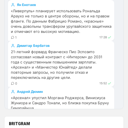
Ответ для Аристократ
Ян Енотаев
Кстати ещё одна идея , добавить несколько
«Ливерпуль» планирует использовать Рональда
блоков чата, например отдельный чат для
Араухо не только в центре обороны, но и на правом
фанатов Челси , и общий …дабы избежать
не знаю, смогу ли реализовать. 
фланге. По данным Фабрицио Романо, «красные»
Посмотрю.
очень довольны трансфером уругвайского защитника
и отмечают его высокую мотивацию.
Аристократ
• 10:38
1
17:28
Ответ для Britball
Димитар Бербатов
не знаю, смогу ли реализовать. Посмотрю.
21-летний форвард Франческо Пио Эспозито
согласовал новый контракт с «Интером» до 2031
Или типа как дневная и ночная версия 
года с существенным повышением зарплаты.
чата , вверху возле профиля кнопку 
«Арсенал» и «Манчестер Юнайтед» делали
нажал и ты видишь все что связано с 
повторные запросы, но получили отказ и
твоим любимым клубом, включая его 
переключились на другие цели.
чат профильный …но наверное это не 
0
15:52
так просто сделать )
Андрей Дюмин
«Арсенал» упустил Моргана Роджерса, Винисиуса
Britball
• 11:46
Жуниора и Сандро Тонали, но близка покупка Бруну
Ответ для Аристократ
Гимарайнша.
Или типа как дневная и ночная версия чата ,
1
13:00
вверху возле профиля кнопку нажал и ты
видишь все что связано с твоим любимы
Андрей Дюмин
BRITGRAM
Прикинь сколько чатов или групп мне 