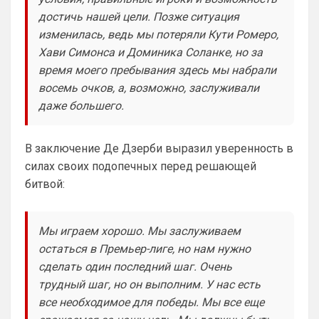
Здесь, увы, я бы поспорил. Ведь даже при
достичь нашей цели. Позже ситуация
РА было куча трансферов мимо, там
девушка руководила, достаточно
изменилась, ведь мы потеряли Кути Ромеро,
Так я не говорю про качество , именно 
вспомнить Джил
Хави Симонса и Доминика Соланке, но за
сам факт покупка/продажа, мы всегда 
время моего пребывания здесь мы набрали
умели приглашать разных футболистов , 
переманивать, даже когда они нам 
восемь очков, а, возможно, заслуживали
особо и не нужны были.
даже большего.
Канонир
• 20:32
Ответ для Аристократ
В заключение Де Дзерби выразил уверенность в
Арсенал сейчас держится на сыгранности и
силах своих подопечных перед решающей
Артете, ярких исполнителей у вас я не вижу,
но командная работа топовая , плюс
битвой:
я переживаю, что он выжил все из 
команды, поэтому сейчас он сам не 
понимает, кто именно нужен и что 
Мы играем хорошо. Мы заслуживаем
усилить. Предсезонка слабая пока, 
остаться в Премьер-лиге, но нам нужно
проблем много в центре, проблем много 
на флангах. Это напоминает лучшие 
сделать один последний шаг. Очень
годы Моуринью, который выжимал 
трудный шаг, но он выполним. У нас есть
максимум, а потом нужно было 
все необходимое для победы. Мы все еще
обновление, но у Арсенала нет пока