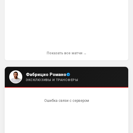
например
SkyNet
• 00:39
изменено
Ответ для Канонир
Так и в Вашу помойку он ни за что не пойдет,
нужно быть конченным отморозью, чтобы
выбрать этот клуб. Одно дело при РА,
Лучше бы подписался анонир, было б 
вернее, это с вас все смеялись и 
смеются, и через куй кидают, а Вини, так 
Показать все матчи →
вообще xyeм поводил по арсосальской 
губе и продлил контракт с Реалом, да и 
Роджерс тоже привет передал, красно-
Фабрицио Романо
беленькой мусорке, которая теперь 
ЭКСКЛЮЗИВЫ И ТРАНСФЕРЫ
будет ещё двадцать лет дpoчить на 
чемпионство.
Ошибка связи с сервером
SkyNet
• 00:42
Ответ для Канонир
Ух, сколько же здесь синего общества...ну
ничего, скоро окрасим все в красный,
собственно как и сам сайт, он же красно-б
Е6альник свой с красный покрась, 