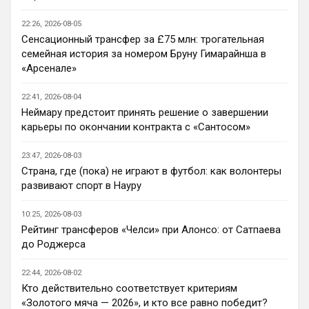
кинь себе Арсенал и всегда будешь его 
открывать
22:26, 2026-08-05
Сенсационный трансфер за £75 млн: трогательная
Britball
• 20:55
семейная история за номером Бруну Гимарайнша в
Ответ для Канонир
«Арсенале»
я, кстати, перешел на сайт с ФАПЛ, там
скинули сегодня ссылку на Ваш проект.
Интересный, буду наблюдать.
22:41, 2026-08-04
Спасибо))) Будем стараться
Неймару предстоит принять решение о завершении
карьеры по окончании контракта с «Сантосом»
Канонир
• 21:02
Ответ для Britball
23:47, 2026-08-03
в меню есть клубы. В клубах в закладки
Страна, где (пока) не играют в футбол: как волонтеры
кинь себе Арсенал и всегда будешь его
открывать
развивают спорт в Науру
Вы наверное меня не поняли. Зачем мне 
страница Арсенала? Я ее легко и так 
10:25, 2026-08-03
нашел бы. Я спросил про сортировку 
Рейтинг трансферов «Челси» при Алонсо: от Сатпаева
новостей, типо социальный хэштеги, 
до Роджерса
чтобы выбрать нужные мне клубы или 
категории, и видеть только их. 
22:44, 2026-08-02
Например, я хочу читать только 
Кто действительно соответствует критериям
трансферы или только новости. У Вас 
«Золотого мяча — 2026», и кто все равно победит?
есть такое?