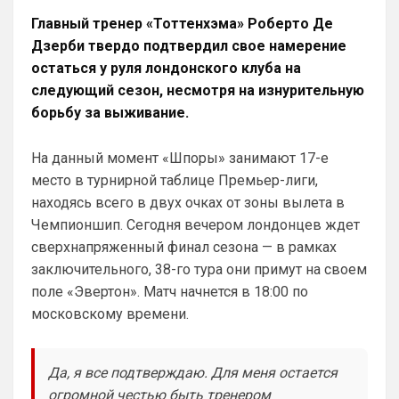
заслугами. Давайте смотреть 
Главный тренер «Тоттенхэма» Роберто Де
настоящим. Я ниразу не приуменьшил 
Дзерби твердо подтвердил свое намерение
заслуги Челси при РА, но уже трижды 
остаться у руля лондонского клуба на
отметил неудачников американских.
следующий сезон, несмотря на изнурительную
Канонир
• 20:30
борьбу за выживание.
Ответ для Аристократ
Мы что и умели всегда так это покупать и
продавать …не всегда это было к месту и
На данный момент «Шпоры» занимают 17-е
нужно, но мы это умеем. И систему нагиб
место в турнирной таблице Премьер-лиги,
Здесь, увы, я бы поспорил. Ведь даже 
при РА было куча трансферов мимо, там 
находясь всего в двух очках от зоны вылета в
девушка руководила, достаточно 
Чемпионшип. Сегодня вечером лондонцев ждет
вспомнить Джилободжи или Бакаойоко, 
сверхнапряженный финал сезона — в рамках
ну или Батшуайи, да куча хлама было у 
заключительного, 38-го тура они примут на своем
Вас, так что не всегда Челси умел 
поле «Эвертон». Матч начнется в 18:00 по
покупать, а вот продавать мог, здесь не 
поспорю
московскому времени.
Аристократ
• 20:30
Ответ для Канонир
Да, я все подтверждаю. Для меня остается
и слава богу, что ни одного из них не взяли.
огромной честью быть тренером
Винисиуса лишь, наверное ты хочешь