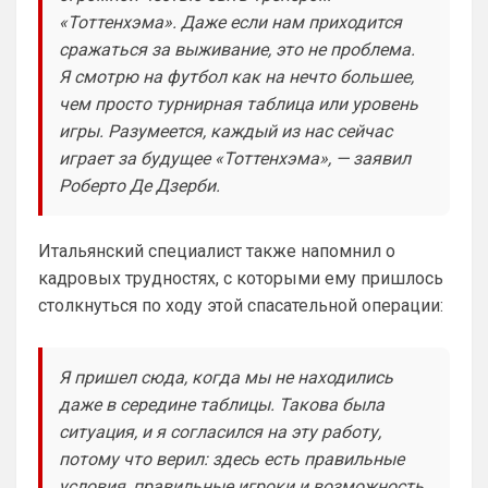
получить, надеюсь в Челси такой бредовой
«Тоттенхэма». Даже если нам приходится
Арсенал сейчас держится на 
сражаться за выживание, это не проблема.
сыгранности и Артете, ярких 
исполнителей у вас я не вижу, но 
Я смотрю на футбол как на нечто большее,
командная работа топовая , плюс какие 
чем просто турнирная таблица или уровень
стандарты …Артета уже сколько 7 лет у 
игры. Разумеется, каждый из нас сейчас
вас ?Достойно..Мне кажется при Артете 
играет за будущее «Тоттенхэма», — заявил
в прошлом сезоне был именно венец 
Роберто Де Дзерби.
всех усилий, а щас уже надо или 
усиливать состав или что-то
Итальянский специалист также напомнил о
Аристократ
• 20:30
Выдумывать новенькое
кадровых трудностях, с которыми ему пришлось
столкнуться по ходу этой спасательной операции:
Аристократ
• 20:31
Ответ для Канонир
я могу аналогично Вас пригласить и
Я пришел сюда, когда мы не находились
похвалиться прошлым, богатым прошлым на
титулы и трофеи. Давайте не будем
даже в середине таблицы. Такова была
🤝
измерять пр
ситуация, и я согласился на эту работу,
Аристократ
• 20:32
потому что верил: здесь есть правильные
Ответ для Канонир
условия, правильные игроки и возможность