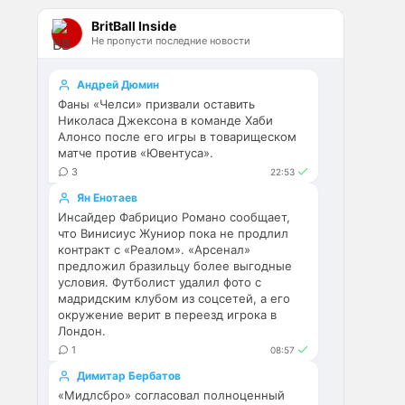
Эстевао, Кенды и прочие 
BritBall Inside
Мудрики ничего не могут 
Не пропусти последние новости
сделать с мёртвым Юве. Мы 
это видим 4-й сезон, одно и то 
же.
Андрей Дюмин
Фаны «Челси» призвали оставить
Аристократ
• 17:56
Николаса Джексона в команде Хаби
Алонсо после его игры в товарищеском
Ответ для Deep_Blue
матче против «Ювентуса».
Ну шо, теперь понял, почему
3
22:53
никакого титула в этом сезоне и
близко не будет? Хвалёные
Они играть не будут , это 
Ян Енотаев
Эстевао, Кенды и прочие
ротация …я бы по предсезонке 
Мудрики ни
Инсайдер Фабрицио Романо сообщает,
что Винисиус Жуниор пока не продлил
не судил , идет перестройка, 
контракт с «Реалом». «Арсенал»
плюс еще будут покупки. Хотя 
предложил бразильцу более выгодные
конечно это звоночек , сколько 
условия. Футболист удалил фото с
знаю Челси мы на 
мадридским клубом из соцсетей, а его
предсезонках всегда всех на 
окружение верит в переезд игрока в
кую вертели
Лондон.
1
08:57
Аристократ
• 17:57
Димитар Бербатов
Ответ для Britball
«Мидлсбро» согласовал полноценный
Ну поднять то понял, но теперь