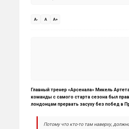
A-
A
A+
Главный тренер «Арсенала» Микель Артета
команды с самого старта сезона был прав
лондонцам прервать засуху без побед в П
Потому что кто-то там наверху, должно