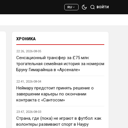
сто раз полезнее.
ВОЙТИ
RU
Deep_Blue
• 22:47
Ответ для AndRey
Кто согласен со Скоулзом, что
Челси будет бороться за титул в
этом сезоне?
ХРОНИКА
При всей симпатии к Челси - 
нет. Разве что за какой-нибудь 
22:26, 2026-08-05
из кубков, и то при везении.
Сенсационный трансфер за £75 млн:
трогательная семейная история за номером
Deep_Blue
• 22:49
Бруну Гимарайнша в «Арсенале»
Ответ для AndRey
Кто согласен со Скоулзом, что
22:41, 2026-08-04
Челси будет бороться за титул в
этом сезоне?
Неймару предстоит принять решение о
Пока что предел мечтаний - 
завершении карьеры по окончании
зона ЛЧ. Команда сырая, 
контракта с «Сантосом»
проблемы никуда не делись, 
матч с Тоттенхэмом это 
23:47, 2026-08-03
показал.
Страна, где (пока) не играют в футбол: как
волонтеры развивают спорт в Науру
Аристократ
• 23:00