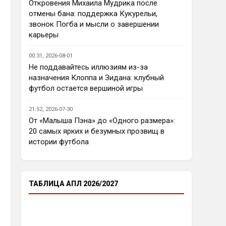
еврокубков плотно настроится 
Откровения Михаила Мудрика после
на АПЛ , минимум жду топ - 4
отмены бана: поддержка Кукурельи,
звонок Погба и мысли о завершении
Аристократ
• 23:03
карьеры
Ответ для Deep_Blue
Ну так пусть агенты этих
00:31, 2026-08-01
товарищей шевелятся, или
Не поддавайтесь иллюзиям из-за
плавят назад всех этих Кенд,
Так кто ж спорит…Но нашим 
назначения Клоппа и Зидана: клубный
Эмег и прочих Сарров. Нету в сто
нужны деньги уже сейчас, а 
раз поле
футбол остается вершиной игры
реальную ценность имеют 
единицы…пусть бы гибкость 
21:52, 2026-07-30
проявили в цене , а то просят 
От «Малыша Пэна» до «Одного размера»:
60 лямов за убожество 
20 самых ярких и безумных прозвищ в
Джексона, отдайте за 45 и 
истории футбола
радуйтесь, нет они лучше Нету 
продадут, политику начали 
менять, а соображать лучше 
пока не начали )
ТАБЛИЦА АПЛ 2026/2027
Аристократ
• 23:05
Ответ для Deep_Blue
Пока что предел мечтаний - зона