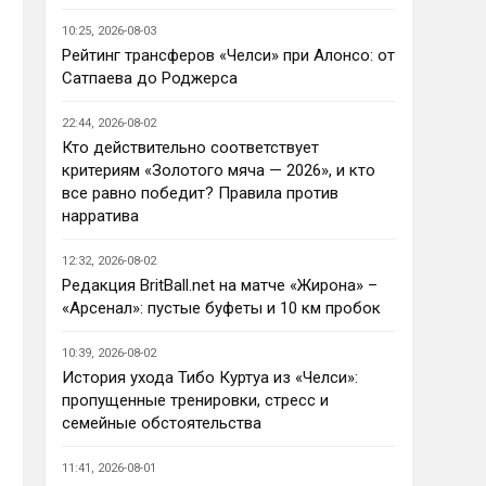
Ответ для AndRey
10:25, 2026-08-03
Кто согласен со Скоулзом, что
Челси будет бороться за титул в
Рейтинг трансферов «Челси» при Алонсо: от
этом сезоне?
Сатпаева до Роджерса
По факту почему нет ?Арсенал 
очевидно поплывет после 
22:44, 2026-08-02
исторической победы и 
Кто действительно соответствует
очередного разочарования в 
критериям «Золотого мяча — 2026», и кто
ЛЧ и скажется средний 
все равно победит? Правила против
уровень исполнителей …Они и 
нарратива
так переездили , там 
напрашивается перестройка. 
12:32, 2026-08-02
МС будет по прежнему 
Редакция BritBall.net на матче «Жирона» –
фаворитом , у Ливера бардак , 
«Арсенал»: пустые буфеты и 10 км пробок
Шпоры накупили середняков , 
не вылетят, но и чуда
10:39, 2026-08-02
Аристократ
• 23:01
История ухода Тибо Куртуа из «Челси»:
Не будет, а у Челси приличная 
пропущенные тренировки, стресс и
закупка перед сезоном , если 
семейные обстоятельства
еще купят одного ЦЗ и вратаря 
то вполне можно без 
11:41, 2026-08-01