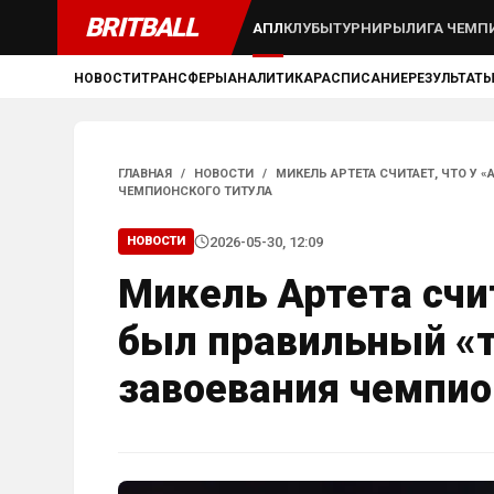
BRITBALL
АПЛ
КЛУБЫ
ТУРНИРЫ
ЛИГА ЧЕМП
НОВОСТИ
ТРАНСФЕРЫ
АНАЛИТИКА
РАСПИСАНИЕ
РЕЗУЛЬТАТ
ГЛАВНАЯ
/
НОВОСТИ
/
МИКЕЛЬ АРТЕТА СЧИТАЕТ, ЧТО У 
ЧЕМПИОНСКОГО ТИТУЛА
2026-05-30, 12:09
НОВОСТИ
Микель Артета счит
был правильный «т
завоевания чемпио