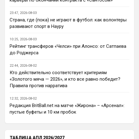
сопливый пока, а вот Лавка и Конда, ну 
для меня, как для обывателя, коты в 
23:47, 2026-08-03
мешках, честно, плюс не видел матчи в 
Страна, где (пока) не играют в футбол: как волонтеры
предсезонке еще, кроме игры с Миланом
развивают спорт в Науру
Аристократ
• 20:37
10:25, 2026-08-03
Ответ для Канонир
Рейтинг трансферов «Челси» при Алонсо: от Сатпаева
я переживаю, что он выжил все из
до Роджерса
команды, поэтому сейчас он сам не
понимает, кто именно нужен и что усилить.
Пока у вас, Ливера, и МЮ усиления 
Предсезонка
22:44, 2026-08-02
самые слабые, вон Шпоры не плохо 
Кто действительно соответствует критериям
укрепляются, МС втихую играет на ТО, 
«Золотого мяча — 2026», и кто все равно победит?
что мне кажется ошибка на фоне ухода 
Правила против нарратива
из идейного лидера и прихода идейного 
ученика )
12:32, 2026-08-02
Редакция BritBall.net на матче «Жирона» – «Арсенал»:
Канонир
• 20:37
пустые буфеты и 10 км пробок
Как здесь отсортировать мне нужные 
новости, есть такие функции?
Канонир
• 20:38
ТАБЛИЦА АПЛ 2026/2027