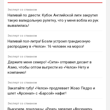
Димитар Бербатов
Эксперт со стаканом
Эксперты выделили пять клубов АПЛ, за положение
Наливай по двести: Кубок Английской лиги закрутил
которых стоит серьезно опасаться перед стартом
такую валидольную рулетку, что у меня вобла из рук
сезона 2026/27. Среди главных причин — спорные
назначения тренеров, уход ключевых лидеров и
вывалилась!
явный дефицит активностей на трансферном рынке.
1
08:26
Эксперт со стаканом
Наливай пол-литра! Боэли устроил грандиозную
Ян Енотаев
распродажу в «Челси»: 16 человек на мороз!
«Галатасарай» рассматривает вингера «Арсенала»
Габриэла Мартинелли как альтернативу Рафаэлу
Леау. По информации Ди Марцио, лондонцы
Эксперт со стаканом
согласятся отпустить бразильца только после того,
Держите меня семеро! «Сити» отправил десант в
как найдут ему подходящую замену.
Азию, чтобы оптом выгрести из «Челси» Нету и
0
12:00
компанию!
Андрей Дюмин
«Манчестер Сити» может купить Педру Нету из
Эксперт со стаканом
«Челси» за £70 млн в случае ухода Савиньо в
Закатайте губу! «Челси» продлевает Жоао Педро и
«Тоттенхэм» за £60 млн.
шлет «Арсенал» с «Барсой» нафиг!
1
08:09
Ян Енотаев
Эксперт со стаканом
Голкипер Радек Витек перешел из «Манчестер
Выкусили, лондонцы: «Реал» зарядил «Арсеналу»