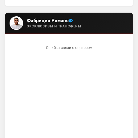
поимел Вашего Тоддика))) так что не 
нужно хвалиться тем, что можете 
приобретать, ведь важно это Apple или 
Фабрицио Романо
говнодроид за 3999, по цене лярда))
ЭКСКЛЮЗИВЫ И ТРАНСФЕРЫ
Deep_Blue
• 21:08
Ответ для Канонир
Ошибка связи с сервером
вот, кстати, из свежих трансферов
"успешных" ваших))) Гиттенса то куда пропал
у Вас? А как агент Гарначо поимел Вашего Т
А чё поимел-то? Гарначо сплавили в 
Виллу, оттуда забрали Роджерса, обмен 
чисто в нашу пользу, в чём обман-то? А 
Гиттенс сидит на лавке, где и должен 
быть, основу он не тянет, будет 
подменять уставших-травмированных-
забаненных.
Britball
• 21:27
Ответ для Канонир
Вы наверное меня не поняли. Зачем мне
страница Арсенала? Я ее легко и так нашел
бы. Я спросил про сортировку новостей, т