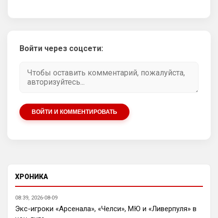
проблем много в центре, проблем много 
на флангах. Это напоминает лучшие 
годы Моуринью, который выжимал 
максимум, а потом нужно было 
обновление, но у Арсенала нет пока
Войти через соцсети:
Канонир
• 20:33
Ответ для Аристократ
Так я не говорю про качество , именно сам
факт покупка/продажа, мы всегда умели
приглашать разных футболистов , перемани
ну этим же не стоит гордиться, когда в 
ВОЙТИ И КОММЕНТИРОВАТЬ
команду пришел Мудрил например, да и 
далеко не факт, что Роджерс хотя бы 
окажется сильнее Педру, тут я очень 
сомневаюсь в этом, учитывая 
предсказуемость британских игроков
Канонир
• 20:34
ХРОНИКА
я, кстати, перешел на сайт с ФАПЛ, там 
скинули сегодня ссылку на Ваш проект. 
08:39, 2026-08-09
Интересный, буду наблюдать.
Экс-игроки «Арсенала», «Челси», МЮ и «Ливерпуля» в