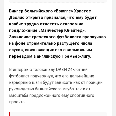
Канонир
• 20:27
Вингер бельгийского «Брюгге» Христос
Отмечу сразу, что мы тоже через это 
Дзолис открыто признался, что ему будет
прошли, ужасное время было 
крайне трудно ответить отказом на
трансферов, после Венгера, но и сейчас 
предложение «Манчестер Юнайтед».
нет надежды, что все удержится, уж 
больно хрупко все в нашем доме. 
Заявление греческого футболиста прозвучало
Однако предпочтительней выбрать 
на фоне стремительно растущего числа
Арсенал сейчас, чем Челси, и при этом, 
слухов, связывающих его с возможным
нет даже аргумента ни одного в пользу 
переездом в английскую Премьер-лигу.
бесполезного Челси
Аристократ
• 20:27
В интервью телеканалу DAZN 24-летний
Ответ для Канонир
футболист подчеркнул, что его дальнейшие
Отмечу сразу, что мы тоже через это
карьерные шаги будут зависеть как от позиции
прошли, ужасное время было трансферов,
после Венгера, но и сейчас нет надежды,
руководства бельгийского клуба, так и от
Ладно, извиняюсь, я увлекся 🤝
что в
масштаба предложенного ему спортивного
Канонир
• 20:28
проекта:
Ответ для Аристократ
Как там дела с трансфером Роджерса ?Или
Винисиуса ?Может есть успехи в