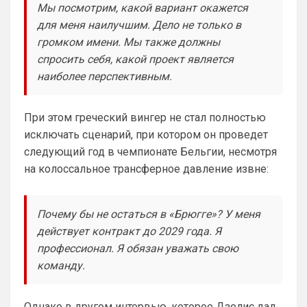
Мы посмотрим, какой вариант окажется
подписании Альвареса ?)Я смотрю Арсенал
и слава богу, что ни одного из них не 
прям магн
для меня наилучшим. Дело не только в
взяли. Винисиуса лишь, наверное ты 
громком имени. Мы также должны
хочешь получить, надеюсь в Челси 
спросить себя, какой проект является
такой бредовой идеей не страдают. Что 
касается Роджерса, то сумма трансфера 
наиболее перспективным.
и сам футболист, явно переоценен, 
поэтому не потеря. Поверь, товарищ, все 
При этом греческий вингер не стал полностью
еще будет у нас, время есть
исключать сценарий, при котором он проведет
Аристократ
• 20:28
следующий год в чемпионате Бельгии, несмотря
Ответ для Канонир
на колоссальное трансферное давление извне:
Отмечу сразу, что мы тоже через это
прошли, ужасное время было трансферов,
после Венгера, но и сейчас нет надежды,
Мы что и умели всегда так это покупать 
что в
Почему бы не остаться в «Брюгге»? У меня
и продавать …не всегда это было к месту 
действует контракт до 2029 года. Я
и нужно, но мы это умеем. И систему 
нагибать тоже )
профессионал. Я обязан уважать свою
команду.
Канонир
• 20:29
Ответ для Аристократ
Приезжайте к нам на базу , трофеи большие
Однако в другом интервью, которое Дзолис дал