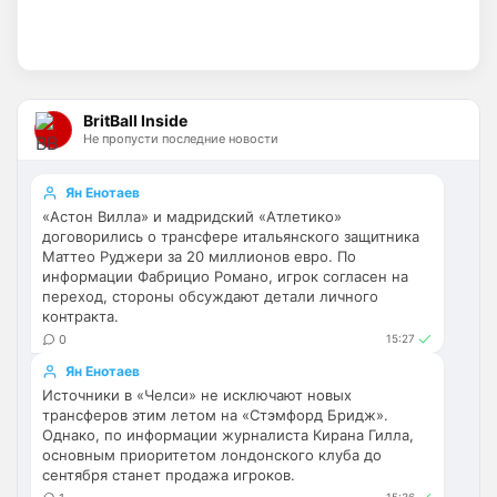
Пока что нет. Но идея хорошая. На 
данный момент только категории.  
Можешь показать пример как именно 
это должно работать? Какие именно 
новости тебя интересует?
BritBall Inside
SkaVik
• 22:18
Не пропусти последние новости
Ответ для Britball
Пока что нет. Но идея хорошая. На данный
Ян Енотаев
момент только категории. Можешь показать
«Астон Вилла» и мадридский «Атлетико»
пример как именно это должно работать?
договорились о трансфере итальянского защитника
Как понял, выборочно новости о 
Маттео Руджери за 20 миллионов евро. По
"Арсенале".
информации Фабрицио Романо, игрок согласен на
переход, стороны обсуждают детали личного
Britball
• 23:47
контракта.
Ответ для SkaVik
0
15:27
Как понял, выборочно новости о
"Арсенале".
Ян Енотаев
Источники в «Челси» не исключают новых
ну пользователь будет иметь 
трансферов этим летом на «Стэмфорд Бридж».
возможность прям на главной странице 
Однако, по информации журналиста Кирана Гилла,
выбрать те новости, которые он хочет 
основным приоритетом лондонского клуба до
читать. Например его интересуют только 
сентября станет продажа игроков.
трансферы Арсенала. Он выберет 