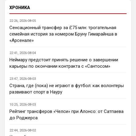
Нету не нужно продавать.... Глупость.
ХРОНИКА
Нашим нужно баланс выровнять, а 
22:26, 2026-08-05
бестолочей вроде Мудрика, Гиттенса, и 
Сенсационный трансфер за £75 млн: трогательная
Джексона никто покупать не хочет
семейная история за номером Бруну Гимарайнша в
AndRey
• 22:45
«Арсенале»
Кто согласен со Скоулзом, что Челси 
будет бороться за титул в этом сезоне?
22:41, 2026-08-04
Неймару предстоит принять решение о завершении
Deep_Blue
• 22:46
карьеры по окончании контракта с «Сантосом»
Ответ для Аристократ
Нашим нужно баланс выровнять, а
23:47, 2026-08-03
бестолочей вроде Мудрика, Гиттенса, и
Страна, где (пока) не играют в футбол: как волонтеры
Джексона никто покупать не хочет
Ну так пусть агенты этих товарищей 
развивают спорт в Науру
шевелятся, или плавят назад всех этих 
Кенд, Эмег и прочих Сарров. Нету в сто 
10:25, 2026-08-03
раз полезнее.
Рейтинг трансферов «Челси» при Алонсо: от Сатпаева
до Роджерса
Deep_Blue
• 22:47
Ответ для AndRey
22:44, 2026-08-02
Кто согласен со Скоулзом, что Челси будет