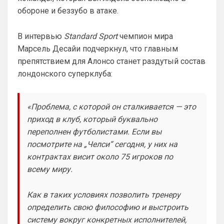
поставили. Он будет отображаться в 
обороне и беззубо в атаке.
комментах. Писать с большой буквы, без 
всяких лишних знаков: Челси
В интервью
Standard Sport
чемпион мира
Аристократ
• 01:51
Марсель Десайи подчеркнул, что главным
Конечно будет занятно , если Ямалю 
препятствием для Алонсо станет раздутый состав
дадут ЗМ, а не Кейну
лондонского суперклуба:
SkyNet
• 01:57
Ответ для Аристократ
Ааа, Кибер это ты , я только щас догнал про
«Проблема, с которой он сталкивается — это
Скайнет )
приход в клуб, который буквально
Еба ты тормоз. ))
переполнен футболистами. Если вы
посмотрите на „Челси“ сегодня, у них на
SkyNet
• 01:59
изменено
контрактах висит около 75 игроков по
Ответ для Britball
Пацаны, будет время поставьте в профиле
всему миру.
любимый клуб, если еще не поставили. Он
будет отображаться в комментах. Писать с
Не хочу, я может ещё подумаю и 
Как в таких условиях позволить тренеру
Барбилону к примеру поставлю или 
определить свою философию и выстроить
Баварку. ))
систему вокруг конкретных исполнителей,