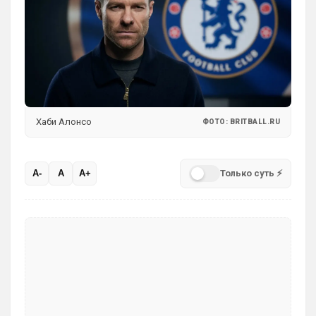
Делап, Тосин, Фофана , и Гиттенс )
Это слова проклятия
SkyNet
• 00:09
Ответ для Аристократ
Один минус, уже не юниор…
Как раз таки это и плюс! )
Хаби Алонсо
ФОТО: BRITBALL.RU
SkyNet
• 00:13
Слава Богу, что хоть этого дебила Гео 
тут нет. А то раз в полгода ёбнет какую-
Только суть ⚡
A-
A
A+
нибудь хуйню. Хотя все его перлы уже 
как по лекалам. Но всё равно кровь из 
глаз каждый раз...
Аристократ
• 00:47
Ответ для SkyNet
Слава Богу, что хоть этого дебила Гео тут
нет. А то раз в полгода ёбнет какую-нибудь
хуйню. Хотя все его перлы уже как п
Думаешь нет ?)А я думаю он наблюдает, 
выжидает, и ждет подходящего 