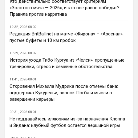
Кто действительно соответствует критериям
бороться за титул в этом сезоне?
«Золотого мяча — 2026», и кто все равно победит?
При всей симпатии к Челси - нет. Разве 
Правила против нарратива
что за какой-нибудь из кубков, и то при 
везении.
12:32, 2026-08-02
Редакция BritBall.net на матче «Жирона» – «Арсенал»:
Deep_Blue
• 22:49
пустые буфеты и 10 км пробок
Ответ для AndRey
Кто согласен со Скоулзом, что Челси будет
10:39, 2026-08-02
бороться за титул в этом сезоне?
История ухода Тибо Куртуа из «Челси»: пропущенные
Пока что предел мечтаний - зона ЛЧ. 
тренировки, стресс и семейные обстоятельства
Команда сырая, проблемы никуда не 
делись, матч с Тоттенхэмом это показал.
11:41, 2026-08-01
Откровения Михаила Мудрика после отмены бана:
Аристократ
• 23:00
поддержка Кукурельи, звонок Погба и мысли о
Ответ для AndRey
завершении карьеры
Кто согласен со Скоулзом, что Челси будет
бороться за титул в этом сезоне?
00:31, 2026-08-01
По факту почему нет ?Арсенал очевидно 
Не поддавайтесь иллюзиям из-за назначения Клоппа
поплывет после исторической победы и 
и Зидана: клубный футбол остается вершиной игры
очередного разочарования в ЛЧ и 
скажется средний уровень 