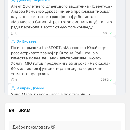
одно и то же.
Агент 26-летнего флангового защитника «Ювентуса»
Андреа Камбьязо Джованни Биа прокомментировал
Аристократ
• 17:56
слухи о возможном трансфере футболиста в
«Манчестер Сити». Игрок готов сменить клуб только
Ответ для Deep_Blue
ради перехода в абсолютную топ-команду.
Ну шо, теперь понял, почему никакого титула
в этом сезоне и близко не будет? Хвалёные
0
16:01
Эстевао, Кенды и прочие Мудрики ни
Они играть не будут , это ротация …я бы 
Ян Енотаев
по предсезонке не судил , идет 
По информации talkSPORT, «Манчестер Юнайтед»
перестройка, плюс еще будут покупки. 
рассматривает трансфер Энтони Робинсона в
Хотя конечно это звоночек , сколько 
качестве более дешевой альтернативы Льюису
Холлу. МЮ готов предложить за игрока «Ньюкасла»
знаю Челси мы на предсезонках всегда 
60 миллионов фунтов стерлингов, но сороки не
всех на кую вертели
хотят его продавать.
1
08:53
Аристократ
• 17:57
Андрей Дюмин
Ответ для Britball
Энцо Мареска усомнился в покупке Энцо
Ну поднять то понял, но теперь кем
усиливаться? Скатятся в середину таблицы
Фернандеса из-за его красной карточки на ЧМ и
завышенной цены «Челси».
Видать такая стратегия теперь, будут 
BRITGRAM
1
23:21
академию подтягивать и закупаться 
молоднякам , естественно в ущерб 
Ян Енотаев
результатам …решили резко заделаться 
«Барселона» ведет официальные переговоры с
Добро пожаловать 👋