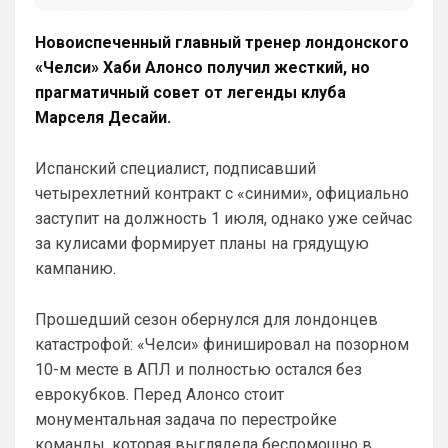
момента для «удара»
Новоиспеченный главный тренер лондонского
SkyNet
• 00:50
«Челси» Хаби Алонсо получил жесткий, но
Ответ для Аристократ
прагматичный совет от легенды клуба
Думаешь нет ?)А я думаю он наблюдает,
выжидает, и ждет подходящего момента
Марселя Десайи.
для «удара»
Может для удава? ))
Испанский специалист, подписавший
Аристократ
• 01:06
четырехлетний контракт с «синими», официально
Ответ для SkyNet
заступит на должность 1 июля, однако уже сейчас
Может для удава? ))
за кулисами формирует планы на грядущую
Ааа, Кибер это ты , я только щас догнал 
кампанию.
про Скайнет )
Britball
• 01:48
Прошедший сезон обернулся для лондонцев
блин узнаю наш старый добрый чат на 
катастрофой: «Челси» финишировал на позорном
Челси)))
10-м месте в АПЛ и полностью остался без
Britball
• 01:50
еврокубков. Перед Алонсо стоит
Пацаны, будет время поставьте в 
монументальная задача по перестройке
профиле любимый клуб, если еще не 
команды, которая выглядела беспомощно в