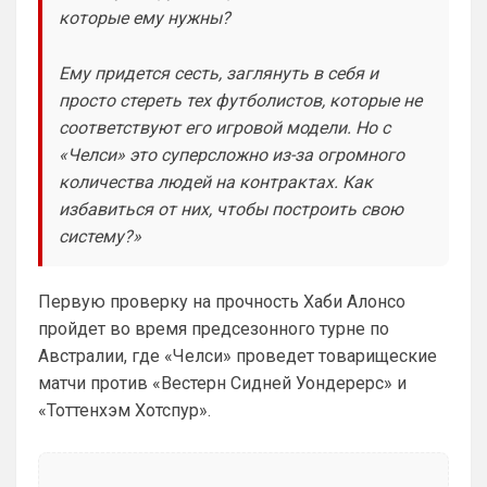
Britball
• 02:16
которые ему нужны?
Ответ для SkyNet
Не хочу, я может ещё подумаю и Барбилону
Ему придется сесть, заглянуть в себя и
к примеру поставлю или Баварку. ))
просто стереть тех футболистов, которые не
пока только Челси работает у нас. Я еще 
соответствуют его игровой модели. Но с
не все настроил, можешь даже шпор 
поставить, лого не высветится)
«Челси» это суперсложно из-за огромного
количества людей на контрактах. Как
Deep_Blue
• 12:07
избавиться от них, чтобы построить свою
Ответ для Аристократ
систему?»
Конечно будет занятно , если Ямалю дадут
ЗМ, а не Кейну
А за что Кейну? Оба главных турнира, 
Первую проверку на прочность Хаби Алонсо
ЧМ и ЛЧ, его команды слили.
пройдет во время предсезонного турне по
Аристократ
• 13:34
Австралии, где «Челси» проведет товарищеские
Ответ для Deep_Blue
матчи против «Вестерн Сидней Уондерерс» и
А за что Кейну? Оба главных турнира, ЧМ и
«Тоттенхэм Хотспур».
ЛЧ, его команды слили.
А Ямалю за что ?Блеклый турнир провел 
на ЧМ, Англия завоевала бронзу , не 