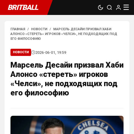
BRITBALL
☰
ГЛАВНАЯ
/
НОВОСТИ
/
МАРСЕЛЬ ДЕСАЙИ ПРИЗВАЛ ХАБИ
АЛОНСО «СТЕРЕТЬ» ИГРОКОВ «ЧЕЛСИ», НЕ ПОДХОДЯЩИХ ПОД
ЕГО ФИЛОСОФИЮ
2026-06-01, 19:59
НОВОСТИ
SkaVik
• 17:10
Марсель Десайи призвал Хаби
Должны смущать Лёлик и Болик, и черти 
еже с ними.)
Алонсо «стереть» игроков
«Челси», не подходящих под
Аристократ
• 19:07
его философию
Ответ для Britball
Мудрик и Гиттенс норм)
«Норм» от слова «нихрена подобного» ))
AndRey
• 19:26
Ответ для Аристократ
А меня смущают слова Мудрик, Бадиашиле,